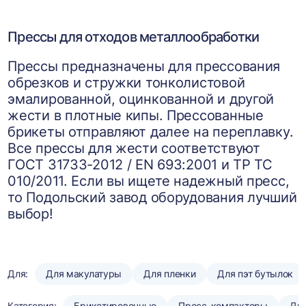
Прессы для отходов металлообработки
Прессы предназначены для прессования
обрезков и стружки тонколистовой
эмалированной, оцинкованной и другой
жести в плотные кипы. Прессованные
брикеты отправляют далее на переплавку.
Все прессы для жести соответствуют
ГОСТ 31733-2012 / EN 693:2001 и ТР ТС
010/2011. Если вы ищете надежный пресс,
то Подольский завод оборудования лучший
выбор!
Для:
Для макулатуры
Для пленки
Для пэт бутылок
Категория:
Брикетировочные
Пресс-компакторы
Для