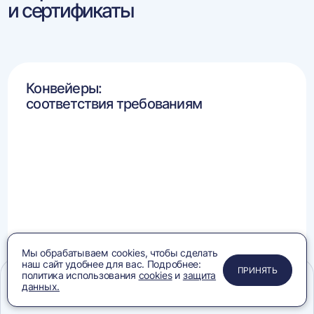
и сертификаты
Конвейеры:
соответствия требованиям
от 07.08.2019
Мы обрабатываем cookies, чтобы сделать
наш сайт удобнее для вас. Подробнее:
ПРИМЕНИТЬ
ЗАКРЫТЬ
ЗАКРЫТЬ
ЗАКРЫТЬ
ПРИНЯТЬ
политика использования
cookies
и
защита
данных.
Меню
Сравнение
Избранное
Корзина
Поиск
Машины кузнечно-прессовые: