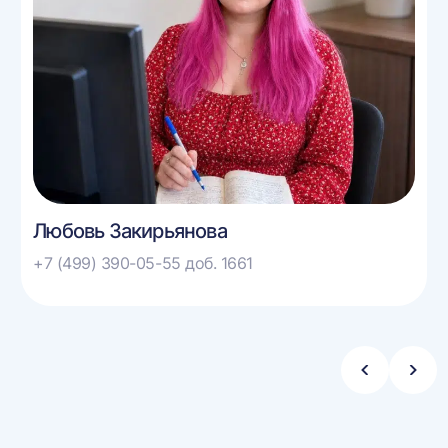
Любовь Закирьянова
+7 (499) 390-05-55 доб. 1661
Стрелка
Стре
влево
впра