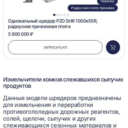
Новинка
Радиусная плита прижима
1
2
3
4
5
Одновальный шредер PZO SHR 1000e55R,
радиусная прижимная плита
5 900 000 ₽
ЗАПРОСИТЬ КП
Добави
в
корзин
Измельчители комков слежавшихся сыпучих
продуктов
Данные модели шредеров предназначены
для измельчения и переработки
противогололедных дорожных реагентов,
солей, щелочи, сыпучих и других
слеживающихся сезонных материалов и