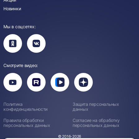
Новинки
Мы в соцсетях:
Вы
Вы
перейдете
перейдете
в
в
группу
группу
Одноклассники
ВКонтакте
Смотрите видео:
Вы
перейдете
Вы
Вы
Вы
на
перейдете
перейдете
перейдете
канал
на
на
на
YouTube
канал
канал
канал
Rutube
Вк
Дзен
Политика
Защита персональных
Видео
конфиденциальности
данных
Правила обработки
Согласие на обработку
персональных данных
персональных данных
© 2016-2026