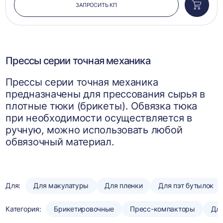
ЗАПРОСИТЬ КП
Добави
в
корзин
Прессы серии точная механика
Прессы серии точная механика
предназначены для прессования сырья в
плотные тюки (брикеты). Обвязка тюка
при необходимости осуществляется в
ручную, можно использовать любой
обвязочный материал.
Для:
Для макулатуры
Для пленки
Для пэт бутылок
Категория:
Брикетировочные
Пресс-компакторы
Для