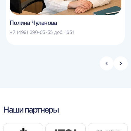
Полина Чуланова
+7 (499) 390-05-55 доб. 1651
Стрелка
Стре
влево
впра
Наши партнеры