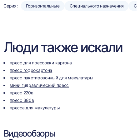
Серия:
Горизонтальные
Специального назначения
Ст
Люди также искали
пресс для прессовки картона
пресс гофрокартона
пресс пакетировочный для макулатуры
мини гидравлический пресс
пресс 220в
пресс 380в
пресса для макулатуры
Видеообзоры