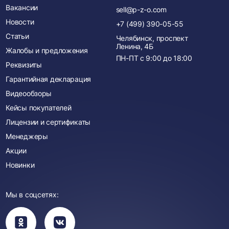
Вакансии
sell@p-z-o.com
Новости
+7 (499) 390-05-55
Статьи
Челябинск, проспект
Ленина, 4Б
Жалобы и предложения
ПН-ПТ с
9:00
до
18:00
Реквизиты
Гарантийная декларация
Видеообзоры
Кейсы покупателей
Лицензии и сертификаты
Менеджеры
Акции
Новинки
Мы в соцсетях:
Вы
Вы
перейдете
перейдете
в
в