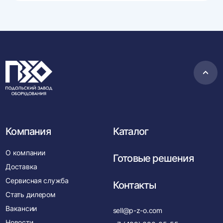
Пере
в
нача
Компания
Каталог
О компании
Готовые решения
Доставка
Сервисная служба
Контакты
Стать дилером
Вакансии
sell@p-z-o.com
Новости