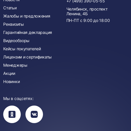
+7 (499) 390-05-55
Статьи
Челябинск, проспект
Ленина, 4Б
Жалобы и предложения
ПН-ПТ с
9:00
до
18:00
Реквизиты
Гарантийная декларация
Видеообзоры
Кейсы покупателей
Лицензии и сертификаты
Менеджеры
Акции
Новинки
Мы в соцсетях:
Вы
Вы
перейдете
перейдете
в
в
группу
группу
Одноклассники
ВКонтакте