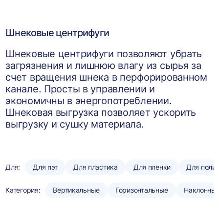
Шнековые центрифуги
Шнековые центрифуги позволяют убрать
загрязнения и лишнюю влагу из сырья за
счет вращения шнека в перфорированном
канале. Просты в управлении и
экономичны в энергопотреблении.
Шнековая выгрузка позволяет ускорить
выгрузку и сушку материала.
Для:
Для пэт
Для пластика
Для пленки
Для поли
Категория:
Вертикальные
Горизонтальные
Наклонны