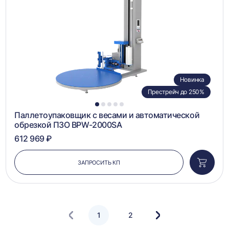
сравн
Новинка
Престрейч до 250%
1
2
3
4
5
Паллетоупаковщик с весами и автоматической
обрезкой ПЗО BPW-2000SA
612 969 ₽
ЗАПРОСИТЬ КП
Добави
в
корзин
1
2
Следующая
страница