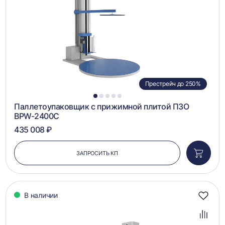
Престрейч до 250%
1
2
3
4
5
Паллетоупаковщик с прижимной плитой ПЗО
BPW-2400C
435 008 ₽
ЗАПРОСИТЬ КП
Добави
в
корзин
В наличии
Добав
в
избра
Добав