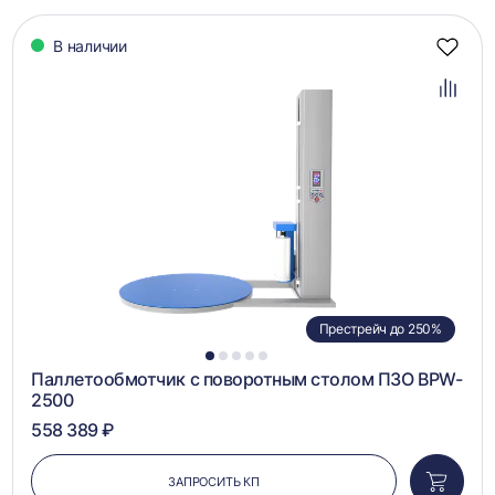
В наличии
Добав
в
избра
Добав
в
сравн
Престрейч до 250%
1
2
3
4
5
Паллетообмотчик с поворотным столом ПЗО BPW-
2500
558 389 ₽
ЗАПРОСИТЬ КП
Добави