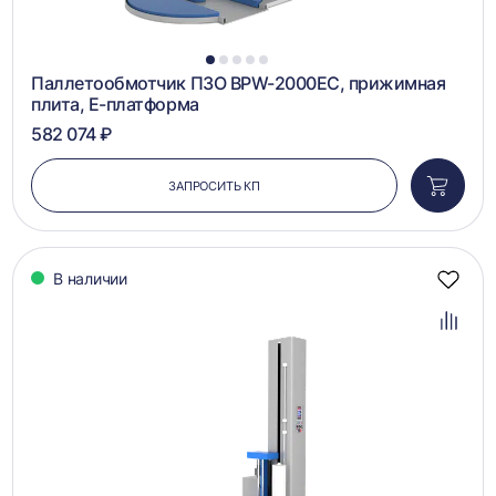
1
2
3
4
5
Паллетообмотчик ПЗО BPW-2000EC, прижимная
плита, Е-платформа
582 074 ₽
ЗАПРОСИТЬ КП
Добави
в
корзин
В наличии
Добав
в
избра
Добав
в
сравн