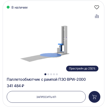
В наличии
Добав
в
избра
Добав
в
сравн
Престрейч до 250%
1
2
3
4
5
Паллетообмотчик с рампой ПЗО BPW-2000
341 484 ₽
ЗАПРОСИТЬ КП
Добави
в
корзин