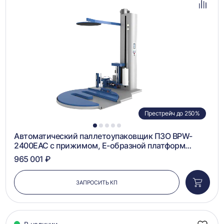
избра
Добав
в
сравн
Престрейч до 250%
1
2
3
4
5
Автоматический паллетоупаковщик ПЗО BPW-
2400ЕАС с прижимом, Е-образной платформ…
965 001 ₽
ЗАПРОСИТЬ КП
Добави
в
корзин