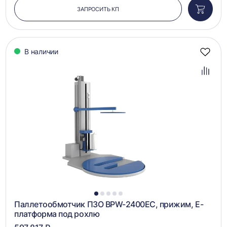
ЗАПРОСИТЬ КП
Добави
в
корзин
В наличии
Добав
в
избра
Добав
в
сравн
1
2
3
4
5
Паллетообмотчик ПЗО BPW-2400EC, прижим, Е-
платформа под рохлю