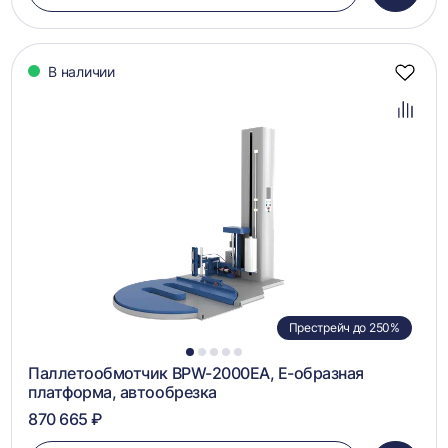
в
корзин
В наличии
Добав
в
избра
Добав
в
сравн
Престрейч до 250%
1
2
3
4
5
Паллетообмотчик BPW-2000EA, Е-образная
платформа, автообрезка
870 665 ₽