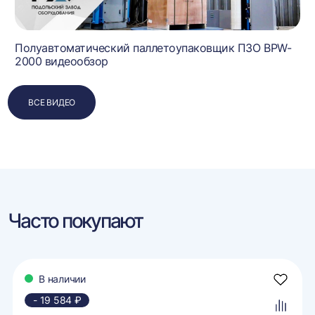
Полуавтоматический паллетоупаковщик ПЗО BPW-
2000 видеообзор
ВСЕ ВИДЕО
Часто покупают
В наличии
авить
Добави
в
- 19 584 ₽
ранное
избран
авить
Добави