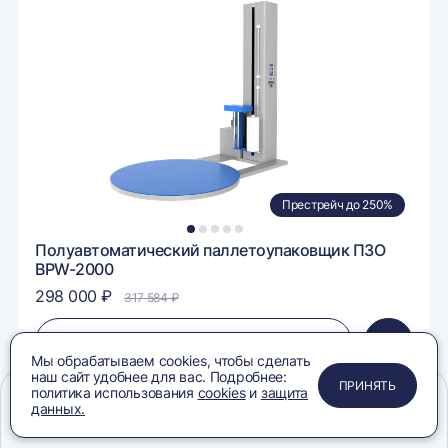
в
внение
сравне
Престрейч до 250%
1
2
3
4
5
Полуавтоматический паллетоупаковщик ПЗО
BPW-2000
298 000 ₽
317 584 ₽
ЗАПРОСИТЬ КП
вить
Добавит
Мы обрабатываем cookies, чтобы сделать
в
наш сайт удобнее для вас. Подробнее:
ину
корзину
ПРИМЕНИТЬ
ЗАКРЫТЬ
ЗАКРЫТЬ
ЗАКРЫТЬ
ПРИНЯТЬ
политика использования
cookies
и
защита
данных.
Меню
Сравнение
Избранное
Корзина
Поиск