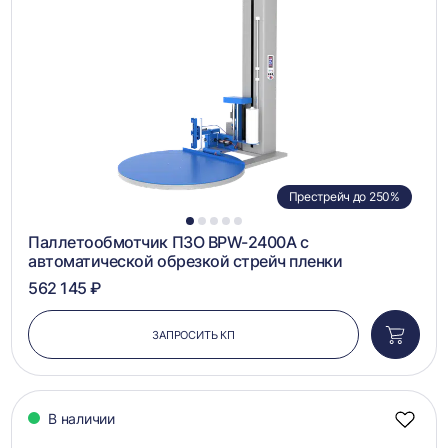
в
сравн
Престрейч до 250%
1
2
3
4
5
Паллетообмотчик ПЗО BPW-2400A с
автоматической обрезкой стрейч пленки
562 145 ₽
ЗАПРОСИТЬ КП
Добави
в
корзин
В наличии
Добав
в