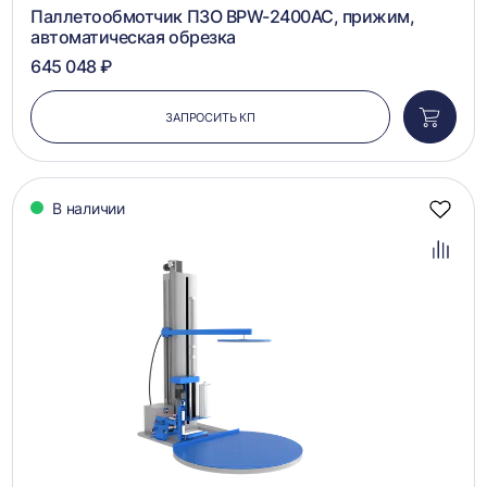
Паллетообмотчик ПЗО BPW-2400AC, прижим,
автоматическая обрезка
645 048 ₽
ЗАПРОСИТЬ КП
Добави
в
корзин
В наличии
Добав
в
избра
Добав
в
сравн