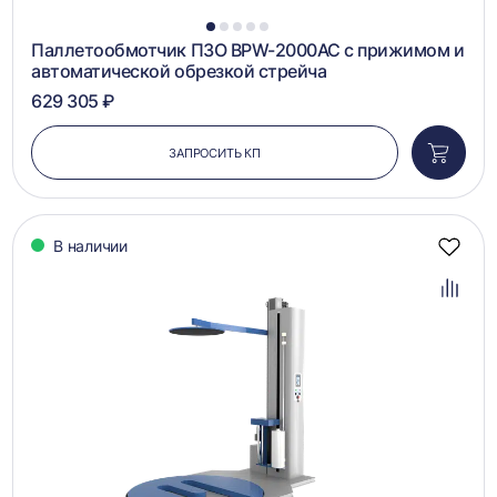
1
2
3
4
5
Паллетообмотчик ПЗО BPW-2000AC с прижимом и
автоматической обрезкой стрейча
629 305 ₽
ЗАПРОСИТЬ КП
Добави
в
корзин
В наличии
Добав
в
избра
Добав
в
сравн