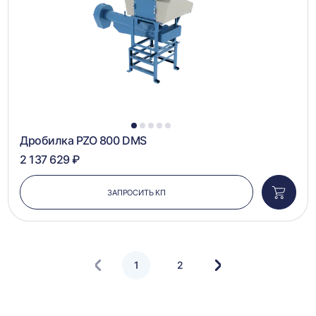
1
2
3
4
5
Дробилка PZO 800 DMS
2 137 629 ₽
ЗАПРОСИТЬ КП
Добави
в
корзин
1
2
Следующая
страница