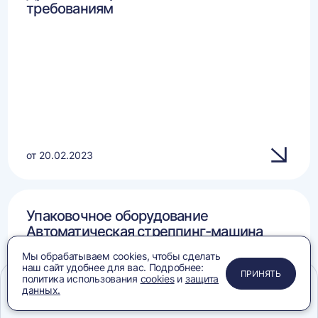
требованиям
от 20.02.2023
Упаковочное оборудование
Автоматическая стреппинг-машина
PZO BPSA-8560: соответствие
Мы обрабатываем cookies, чтобы сделать
требованиям
наш сайт удобнее для вас. Подробнее:
ПРИМЕНИТЬ
ЗАКРЫТЬ
ЗАКРЫТЬ
ЗАКРЫТЬ
ПРИНЯТЬ
политика использования
cookies
и
защита
данных.
Меню
Сравнение
Избранное
Корзина
Поиск