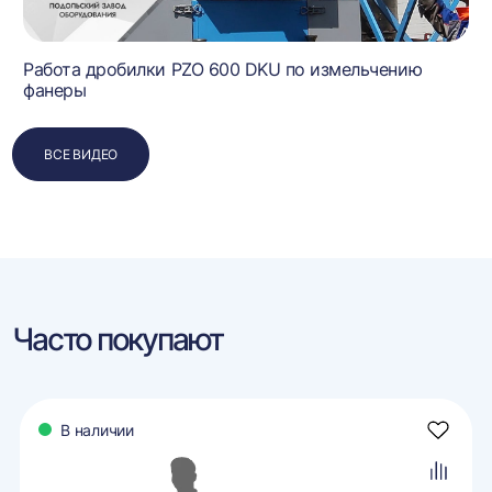
Работа дробилки PZO 600 DKU по измельчению
фанеры
ВСЕ ВИДЕО
Часто покупают
В наличии
авить
Добави
в
ранное
избран
авить
Добави