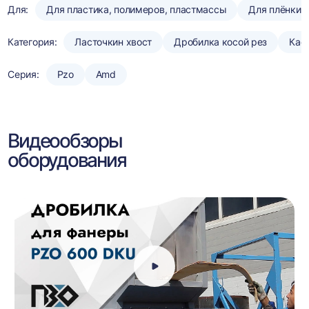
Для:
Для пластика, полимеров, пластмассы
Для плёнки
Категория:
Ласточкин хвост
Дробилка косой рез
Кас
Серия:
Pzo
Amd
Видеообзоры
оборудования