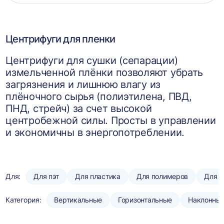
корзин
Центрифуги для пленки
Центрифуги для сушки (сепарации)
измельченной плёнки позволяют убрать
загрязнения и лишнюю влагу из
плёночного сырья (полиэтилена, ПВД,
ПНД, стрейч) за счет высокой
центробежной силы. Просты в управлении
и экономичны в энергопотреблении.
Для:
Для пэт
Для пластика
Для полимеров
Для п
Категория:
Вертикальные
Горизонтальные
Наклонны