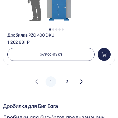
1
2
3
4
5
Дробилка PZO 400 DKU
1 262 631 ₽
ЗАПРОСИТЬ КП
Добави
в
корзин
1
2
Следующая
страница
Дробилка для Биг Бэга
Дробилки для биг-бэгов предназначены