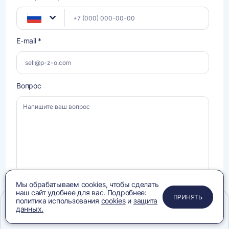
E-mail *
Вопрос
Мы обрабатываем cookies, чтобы сделать
наш сайт удобнее для вас. Подробнее:
Даю
Даю
согласие на обработку своих персональных данных
, ознакомлен и
ПРИМЕНИТЬ
ЗАКРЫТЬ
ЗАКРЫТЬ
ЗАКРЫТЬ
ПРИНЯТЬ
политика использования
cookies
и
защита
согласен с условиями
Политики конфиденциальности
, ознакомлен с
согласие
Политикой в отношении
обработки персональных данных
.
данных.
на
обработку
Меню
Сравнение
Избранное
Корзина
Поиск
своих