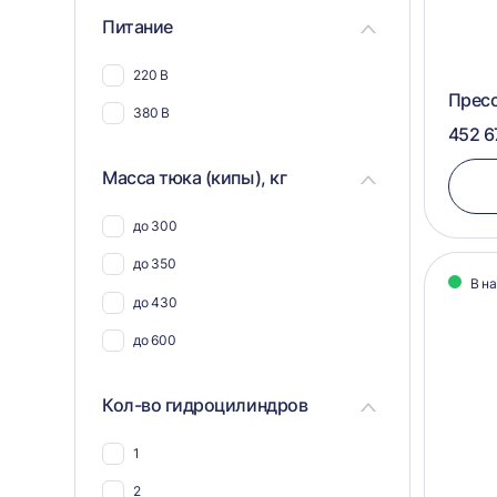
25
Питание
Для синтепона
30
Для шерсти
220 В
45
Прес
Для текстиля
380 В
452 6
Масса тюка (кипы), кг
до 300
до 350
В н
до 430
до 600
Кол-во гидроцилиндров
1
2