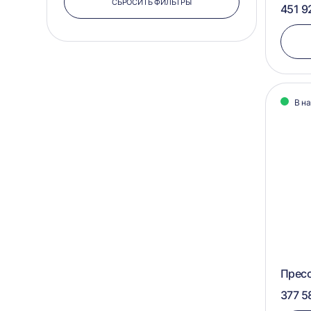
СБРОСИТЬ ФИЛЬТРЫ
451 9
950х1100х750
950x1060x750
900х700х600
900х1100х750
В н
900х1100х700
900х1050х750
800х1000x1000
Пресс
377 5