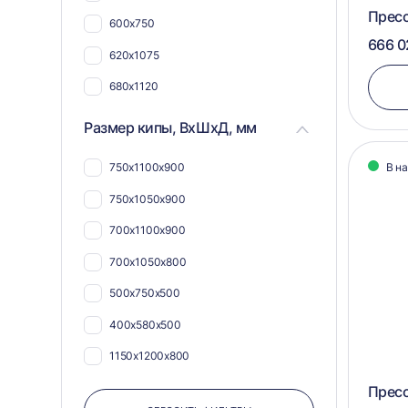
Прес
600х750
666 0
620х1075
680х1120
730х1055
Размер кипы, ВхШхД, мм
600х1050
750х1100х900
В н
300х575
750х1050х900
420х1020
700х1100х900
500х1100
700х1050х800
550х1040
500х750х500
550х1080
400x580x500
575х1050
1150х1200х800
950х1100х900
Пресс