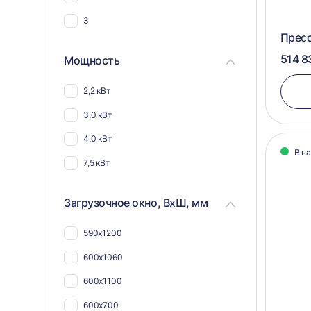
3
Прес
514 8
Мощность
2,2 кВт
3,0 кВт
4,0 кВт
В н
7,5 кВт
Загрузочное окно, ВхШ, мм
590х1200
600х1060
600х1100
600х700