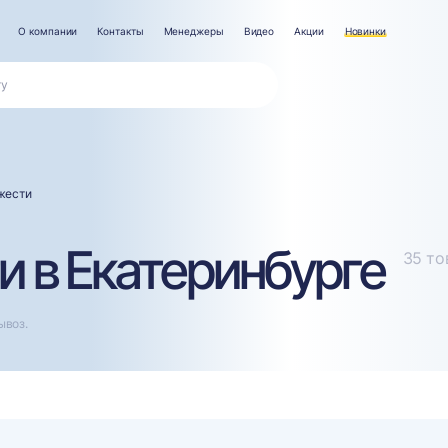
О компании
Контакты
Менеджеры
Видео
Акции
Новинки
жести
и в Екатеринбурге
35 то
ывоз.