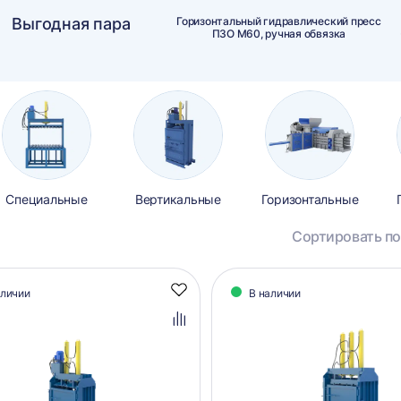
Выгодная пара
Горизонтальный гидравлический пресс
ПЗО М60, ручная обвязка
Специальные
Вертикальные
Горизонтальные
Сортировать по
алог
аличии
В наличии
Добавить
аров
в
избранное
Добавить
в
сравнение