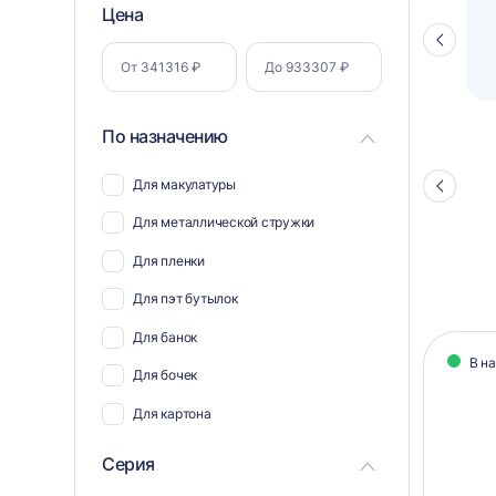
Фильтр
Цена
Полуавтоматический паллетоупаковщик
ПЗО BPW-2000
Стрелка
по
влево
параметрам
По назначению
Для макулатуры
Стрелка
влево
Для металлической стружки
Для пленки
Для пэт бутылок
Кат
Для банок
В н
тов
Для бочек
Для картона
Для мусора и отходов
Серия
Для пластика