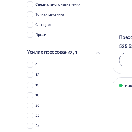
Специального назначения
Для полиэтилена
Точная механика
Для ветоши
Стандарт
Для биг-бэгов
Профи
Прес
Для пнд
525 5
Для ткани
Усилие прессования, т
Для гофрокартона
9
Для тетра пак
12
Для упаковки
15
В н
Для ящиков
18
Для канистр
20
Для пенопласта
22
Для мешковины
24
Для мешков