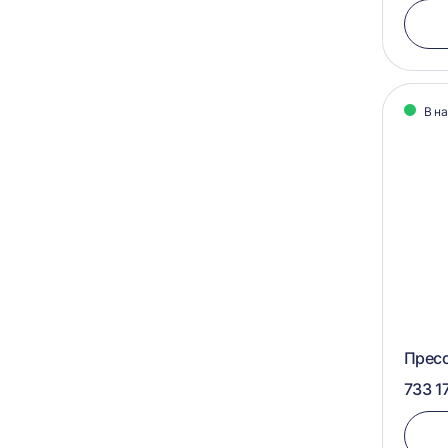
В н
Пресс
733 1