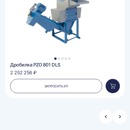
1
2
3
4
5
Дробилка PZO 801 DLS
2 252 256 ₽
ЗАПРОСИТЬ КП
вить
Добавит
в
ину
корзину
Стрелка
Стре
влево
впра