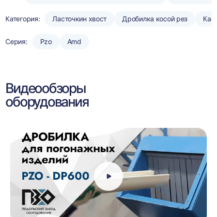
Категория:
Ласточкин хвост
Дробилка косой рез
Кас
Серия:
Pzo
Amd
Видеообзоры
оборудования