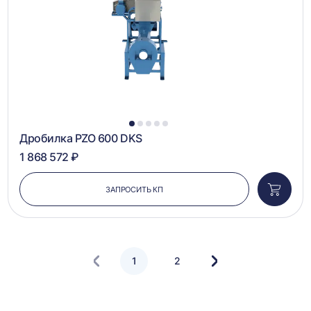
1
2
3
4
5
Дробилка PZO 600 DKS
1 868 572 ₽
ЗАПРОСИТЬ КП
Добави
в
корзин
1
2
Следующая
страница