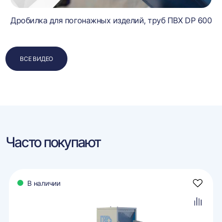
Дробилка для погонажных изделий, труб ПВХ DP 600
ВСЕ ВИДЕО
Часто покупают
В наличии
авить
Добави
в
ранное
избран
авить
Добави
в
внение
сравне