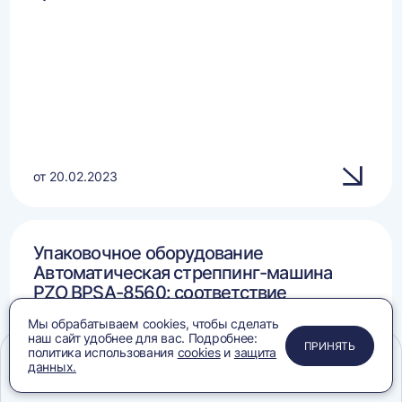
от 20.02.2023
Упаковочное оборудование
Автоматическая стреппинг-машина
PZO BPSA-8560: соответствие
требованиям
Мы обрабатываем cookies, чтобы сделать
наш сайт удобнее для вас. Подробнее:
ПРИМЕНИТЬ
ЗАКРЫТЬ
ЗАКРЫТЬ
ЗАКРЫТЬ
ПРИНЯТЬ
политика использования
cookies
и
защита
данных.
Меню
Сравнение
Избранное
Корзина
Поиск