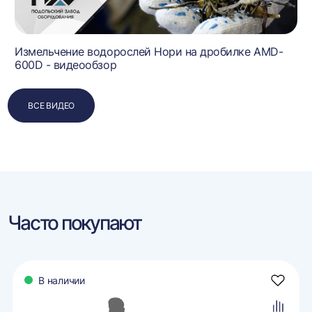
Измельчение водорослей Нори на дробилке AMD-
600D - видеообзор
ВСЕ ВИДЕО
Часто покупают
В наличии
авить
Добави
в
ранное
избран
авить
Добави