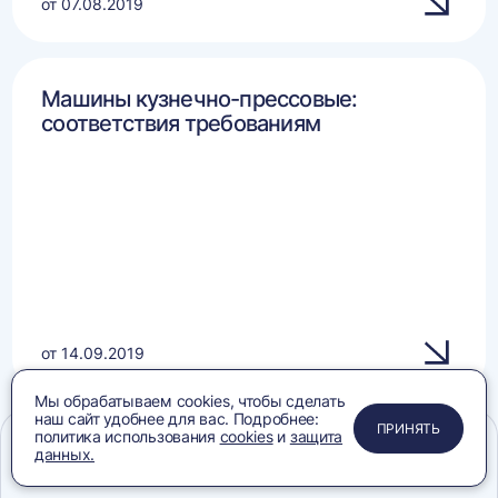
от 07.08.2019
Машины кузнечно-прессовые:
соответствия требованиям
от 14.09.2019
Мы обрабатываем cookies, чтобы сделать
наш сайт удобнее для вас. Подробнее:
ПРИМЕНИТЬ
ЗАКРЫТЬ
ЗАКРЫТЬ
ЗАКРЫТЬ
ПРИНЯТЬ
политика использования
cookies
и
защита
Оборудование:
данных.
соответствия требованиям
Меню
Сравнение
Избранное
Корзина
Поиск