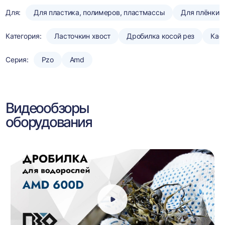
Для:
Для пластика, полимеров, пластмассы
Для плёнки
Категория:
Ласточкин хвост
Дробилка косой рез
Кас
Серия:
Pzo
Amd
Видеообзоры
оборудования