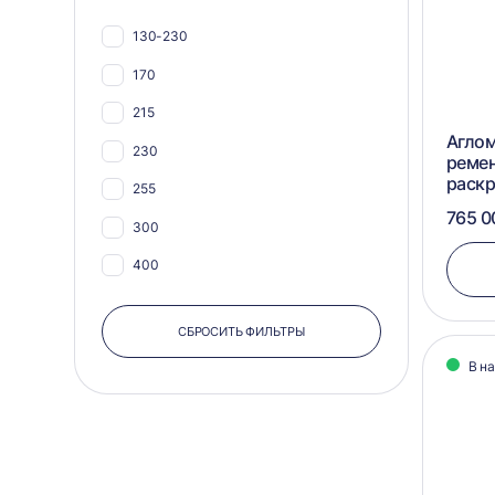
955х800
130-230
960х990
170
965х910
215
830х1600
Аглом
230
реме
830x600
раск
255
765 0
300
400
500
СБРОСИТЬ ФИЛЬТРЫ
В н