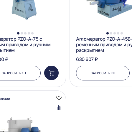
1
2
3
4
5
1
2
3
4
5
ератор PZO-А-75 с
Агломератор PZO-А-45B-
ым приводом и ручным
ременным приводом и р
рытием
раскрытием
00 ₽
630 607 ₽
ЗАПРОСИТЬ КП
ЗАПРОСИТЬ КП
Добавить
в
корзину
аличии
Добавить
в
избранное
Добавить
в
сравнение