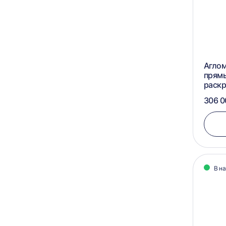
Аглом
прям
раск
306 0
В н