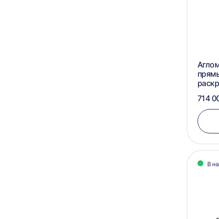
Аглом
прям
раск
714 0
В н