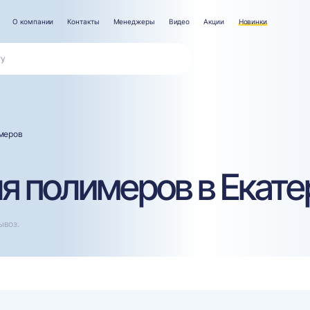
О компании
Контакты
Менеджеры
Видео
Акции
Новинки
меров
я полимеров в Екате
ывоз.