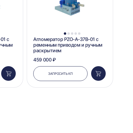
1
2
3
4
5
01 с
Агломератор PZO-А-37B-01 с
учным
ременным приводом и ручным
раскрытием
459 000 ₽
ЗАПРОСИТЬ КП
Добавить
Добавить
в
в
корзину
корзину