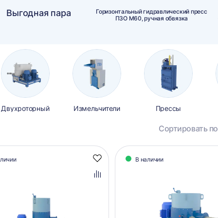
Выгодная пара
Горизонтальный гидравлический пресс
ПЗО М60, ручная обвязка
Двухроторный
Измельчители
Прессы
Сортировать по
алог
аличии
В наличии
Добавить
аров
в
избранное
Добавить
в
сравнение