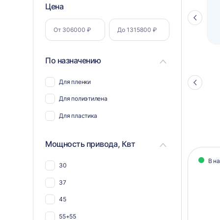
Фильтр
Цена
Полуавтоматический паллетоупаковщик
ПЗО BPW-2000
Стрелка
по
влево
параметрам
По назначению
Для пленки
Стрелка
влево
Для полиэтилена
Для пластика
Мощность привода, Квт
Кат
В н
30
тов
37
45
55+55