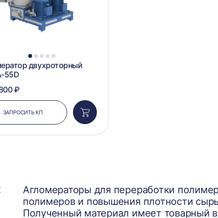
1
2
3
4
5
мератор двухроторный
A-55D
 800 ₽
ЗАПРОСИТЬ КП
Добавить
в
корзину
х
Агломераторы для переработки полимер
полимеров и повышения плотности сырья
Полученный материал имеет товарный 