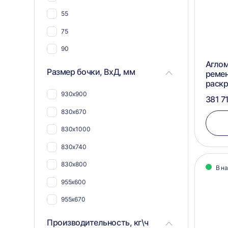
55
75
90
Аглом
Размер бочки, ВхД, мм
реме
раск
930х900
381 7
830x670
830х1000
830х740
830х800
В н
955x600
955x670
955х740
Производительность, кг\ч