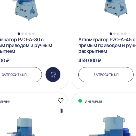
1
2
3
4
5
1
2
3
4
5
ератор PZO-А-30 с
Агломератор PZO-А-45 с
ым приводом и ручным
прямым приводом и руч
рытием
раскрытием
00 ₽
459 000 ₽
ЗАПРОСИТЬ КП
ЗАПРОСИТЬ КП
Добавить
в
корзину
аличии
В наличии
Добавить
в
избранное
Добавить
в
сравнение