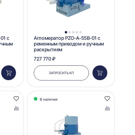
1
2
3
4
5
01 с
Агломератор PZO-A-55B-01 с
учным
ременным приводом и ручным
раскрытием
727 770 ₽
ЗАПРОСИТЬ КП
Добавить
Добавить
в
в
корзину
корзину
В наличии
Добавить
Добавить
в
в
избранное
избранное
Добавить
Добавить
в
в
сравнение
сравнение