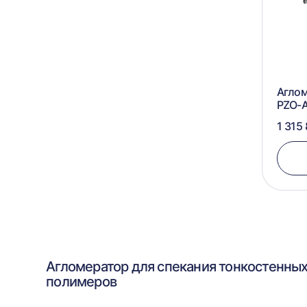
Агло
PZO-
1 315
Агломератор для спекания тонкостенны
полимеров