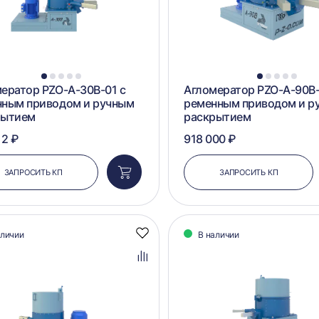
1
2
3
4
5
1
2
3
4
5
ератор PZO-A-30B-01 с
Агломератор PZO-A-90B-
нным приводом и ручным
ременным приводом и р
рытием
раскрытием
12 ₽
918 000 ₽
ЗАПРОСИТЬ КП
ЗАПРОСИТЬ КП
Добавить
в
корзину
аличии
В наличии
Добавить
в
избранное
Добавить
в
сравнение