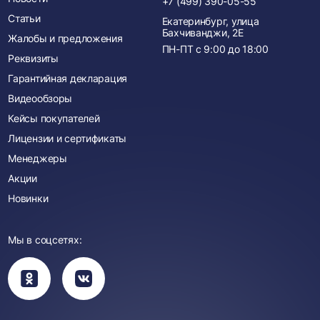
+7 (499) 390-05-55
Статьи
Екатеринбург, улица
Бахчиванджи, 2Е
Жалобы и предложения
ПН-ПТ с
9:00
до
18:00
Реквизиты
Гарантийная декларация
Видеообзоры
Кейсы покупателей
Лицензии и сертификаты
Менеджеры
Акции
Новинки
Мы в соцсетях:
Вы
Вы
перейдете
перейдете
в
в
группу
группу
Одноклассники
ВКонтакте