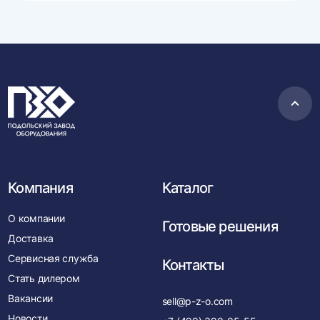
Пере
в
нача
Компания
Каталог
О компании
Готовые решения
Доставка
Сервисная служба
Контакты
Стать дилером
Вакансии
sell@p-z-o.com
Новости