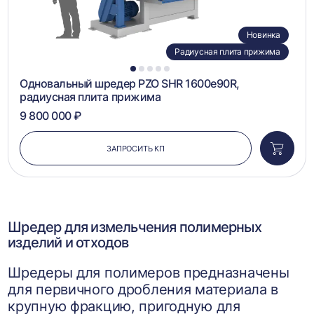
Новинка
Радиусная плита прижима
1
2
3
4
5
Одновальный шредер PZO SHR 1600e90R,
радиусная плита прижима
9 800 000 ₽
ЗАПРОСИТЬ КП
Добави
в
корзин
Шредер для измельчения полимерных
изделий и отходов
Шредеры для полимеров предназначены
для первичного дробления материала в
крупную фракцию, пригодную для