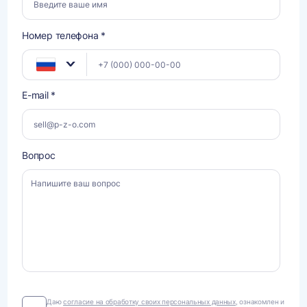
Номер телефона *
E-mail *
Вопрос
Даю
Даю
согласие на обработку своих персональных данных
, ознакомлен и