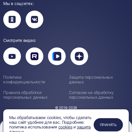
Мы в соцсетях:
Вы
Вы
перейдете
перейдете
в
в
группу
группу
Одноклассники
ВКонтакте
Смотрите видео:
Вы
перейдете
Вы
Вы
Вы
на
перейдете
перейдете
перейдете
канал
на
на
на
YouTube
канал
канал
канал
Rutube
Вк
Дзен
Политика
Защита персональных
Видео
конфиденциальности
данных
Правила обработки
Согласие на обработку
персональных данных
персональных данных
© 2016-2026
Мы обрабатываем cookies, чтобы сделать
наш сайт удобнее для вас. Подробнее:
ПРИМЕНИТЬ
ЗАКРЫТЬ
ЗАКРЫТЬ
ЗАКРЫТЬ
ПРИНЯТЬ
политика использования
cookies
и
защита
данных.