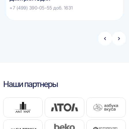
+7 (499) 390-05-55 доб. 1631
Стрелка
Стре
влево
впра
Наши партнеры