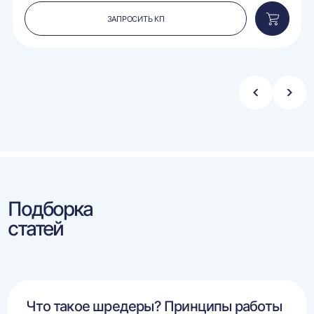
ЗАПРОСИТЬ КП
вить
Добавит
в
ину
корзину
Стрелка
Стре
влево
впра
Подборка
статей
Что такое шредеры? Принципы работы