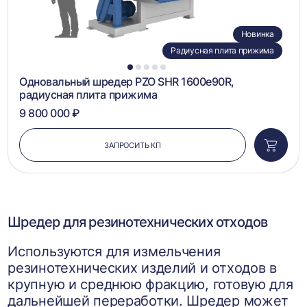
Новинка
Радиусная плита прижима
1
2
3
4
5
Одновальный шредер PZO SHR 1600e90R,
радиусная плита прижима
9 800 000 ₽
ЗАПРОСИТЬ КП
Добави
в
корзин
Шредер для резинотехнических отходов
Используются для измельчения
резинотехнических изделий и отходов в
крупную и среднюю фракцию, готовую для
дальнейшей переработки. Шредер может