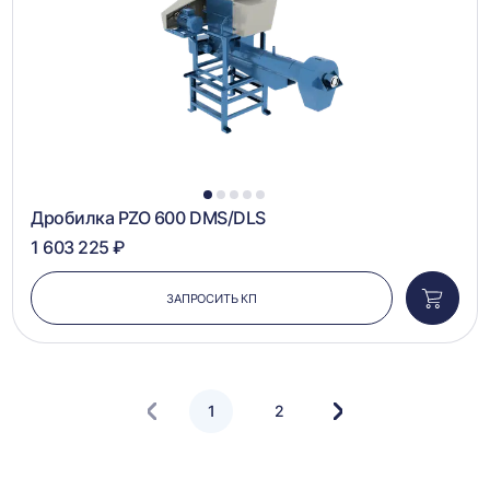
1
2
3
4
5
Дробилка PZO 600 DMS/DLS
1 603 225 ₽
ЗАПРОСИТЬ КП
Добави
в
корзин
1
2
Следующая
страница