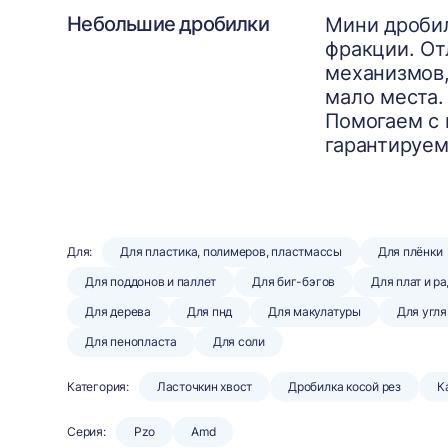
Небольшие дробилки
Мини дробил
фракции. О
механизмов,
мало места.
Помогаем с 
гарантируем
Для:
Для пластика, полимеров, пластмассы
Для плёнки
Для поддонов и паллет
Для биг-бэгов
Для плат и р
Для дерева
Для пнд
Для макулатуры
Для угля
Для пенопласта
Для соли
Категория:
Ласточкин хвост
Дробилка косой рез
К
Серия:
Pzo
Amd