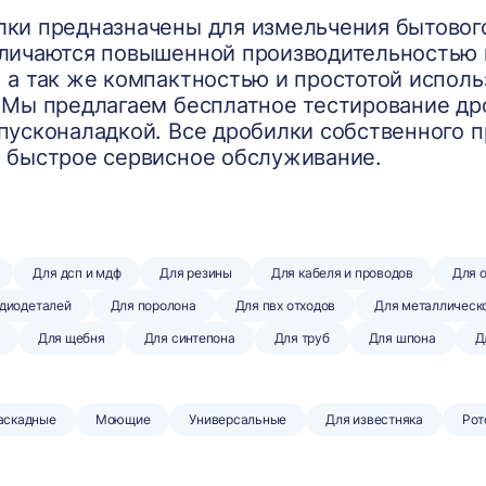
ки предназначены для измельчения бытовог
тличаются повышенной производительностью
 а так же компактностью и простотой исполь
 Мы предлагаем бесплатное тестирование др
пусконаладкой. Все дробилки собственного 
 быстрое сервисное обслуживание.
Для дсп и мдф
Для резины
Для кабеля и проводов
Для 
адиодеталей
Для поролона
Для пвх отходов
Для металлическ
Для щебня
Для синтепона
Для труб
Для шпона
Д
аскадные
Моющие
Универсальные
Для известняка
Рот