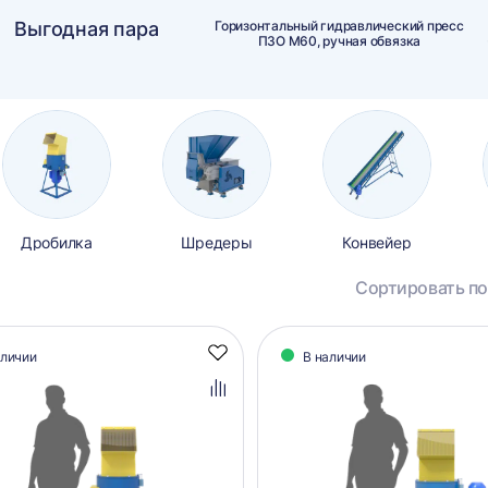
Выгодная пара
Горизонтальный гидравлический пресс
ПЗО М60, ручная обвязка
Дробилка
Шредеры
Конвейер
Сортировать по
алог
аличии
В наличии
Добавить
аров
в
избранное
Добавить
в
сравнение