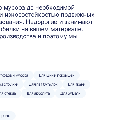
о мусора до необходимой
 и износостойкостью подвижных
зования. Недорогие и занимают
обилки на вашем материале.
производства и поэтому мы
отходов и мусора
Для шин и покрышек
ой стружки
Для пэт бутылок
Для ткани
ля стекла
Для арболита
Для бумаги
орные