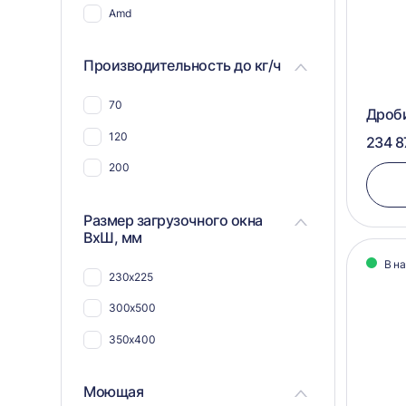
пластмассы
Amd
Для синтепона
Производительность до кг/ч
Для угля
Для арболита
70
Дроб
Для плат и радиодеталей
120
234 8
Для шпона
200
Для поддонов и паллет
Размер загрузочного окна
Для труб
ВхШ, мм
В н
230x225
300x500
350x400
Моющая