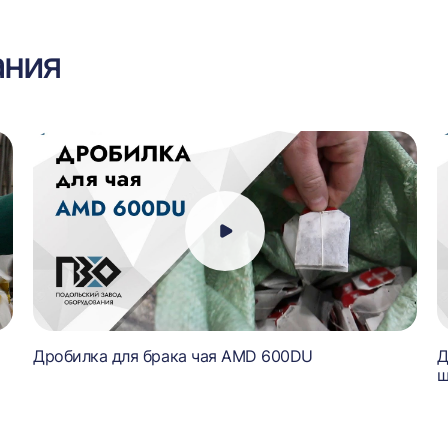
ания
Дробилка для брака чая AMD 600DU
Д
ш