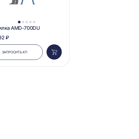
1
2
3
4
5
илка AMD-700DU
92 ₽
ЗАПРОСИТЬ КП
Добавить
в
корзину