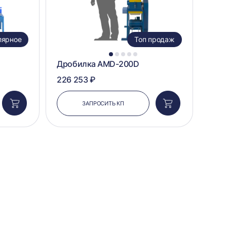
лярное
Топ продаж
1
2
3
4
5
Дробилка AMD-200D
226 253 ₽
ЗАПРОСИТЬ КП
Добавить
Добавить
в
в
корзину
корзину