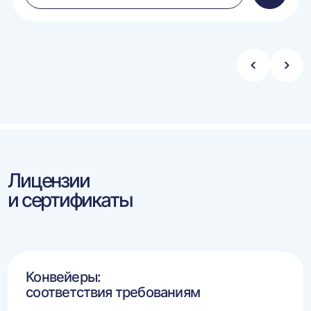
в
ину
корзину
Стрелка
Стре
влево
впра
Лицензии
и сертификаты
Конвейеры:
соответствия требованиям