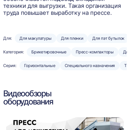
техники для выгрузки. Такая организация
труда повышает выработку на прессе.
Для:
Для макулатуры
Для пленки
Для пэт бутылок
Категория:
Брикетировочные
Пресс-компакторы
Для
Серия:
Горизонтальные
Специального назначения
То
Видеообзоры
оборудования