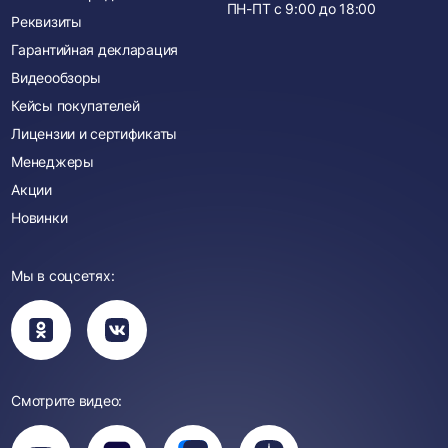
ПН-ПТ с
9:00
до
18:00
Реквизиты
Гарантийная декларация
Видеообзоры
Кейсы покупателей
Лицензии и сертификаты
Менеджеры
Акции
Новинки
Мы в соцсетях:
Вы
Вы
перейдете
перейдете
в
в
группу
группу
Одноклассники
ВКонтакте
Смотрите видео:
Вы
перейдете