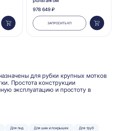
рольгангом
978 649 ₽
ЗАПРОСИТЬ КП
Добавить
Добавить
в
в
корзину
корзину
назначены для рубки крупных мотков
ки. Простота конструкции
ную эксплуатацию и простоту в
Для пнд
Для шин и покрышек
Для труб