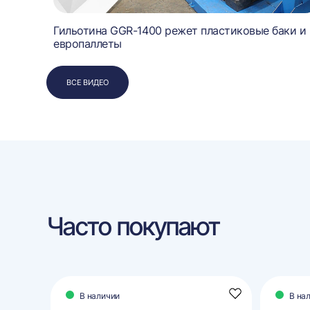
ор
Гильотина GGR-1400 режет пластиковые баки и
европаллеты
ВСЕ ВИДЕО
Часто покупают
В наличии
В на
Добавить
Добавить
в
в