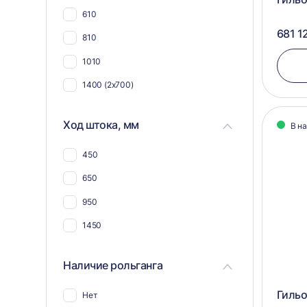
610
681 1
810
1010
1400 (2x700)
Ход штока, мм
В н
450
650
950
1450
Наличие рольганга
Гильо
Нет