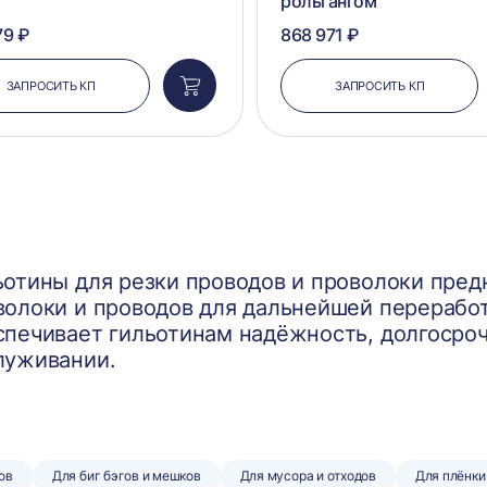
рольгангом
79 ₽
868 971 ₽
ЗАПРОСИТЬ КП
ЗАПРОСИТЬ КП
Добавить
в
корзину
ьотины для резки проводов и проволоки пред
волоки и проводов для дальнейшей переработ
спечивает гильотинам надёжность, долгосроч
луживании.
ов
Для биг бэгов и мешков
Для мусора и отходов
Для плёнки