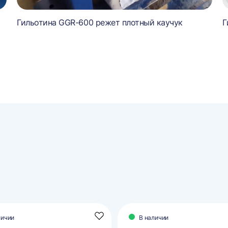
Гильотина GGR-600 режет плотный каучук
Г
личии
В наличии
Добавить
в