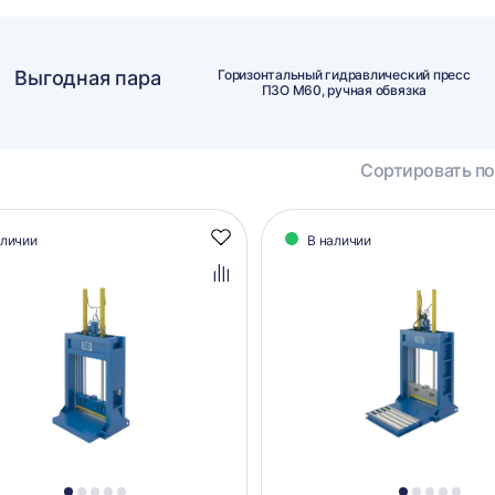
Выгодная пара
Горизонтальный гидравлический пресс
ПЗО М60, ручная обвязка
Сортировать по
алог
аличии
В наличии
Добавить
аров
в
избранное
Добавить
в
сравнение