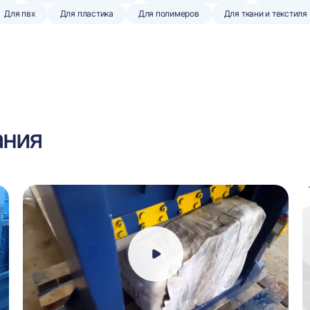
Для пвх
Для пластика
Для полимеров
Для ткани и текстиля
ания