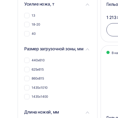
Для ткани и текстиля
Усилие ножа, т
Гильо
Для шин и покрышек
13
1 213
Для пвх
18-20
Для плёнки
40
Для пнд
Для полимеров
Размер загрузочной зоны, мм
В н
Для каучука
440х610
Для стекловолокна
625х615
Для труб
860х815
Для мяса и костей
1435х1010
1435х1400
Длина ножей, мм
Гильо