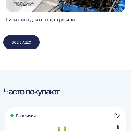
Гильотина для отходов резины
ВСЕ ВИДЕО
Часто покупают
В наличии
авить
Добави
в
ранное
избран
авить
Добави