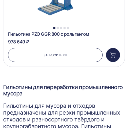
1
2
3
4
5
Гильотина PZO GGR 800 с рольгангом
978 649 ₽
ЗАПРОСИТЬ КП
Добави
в
корзин
Гильотины для переработки промышленного
мусора
Гильотины для мусора и отходов
предназначены для резки промышленных
отходов и разносортного твёрдого и
крупногабаритного мусора. Гильотины