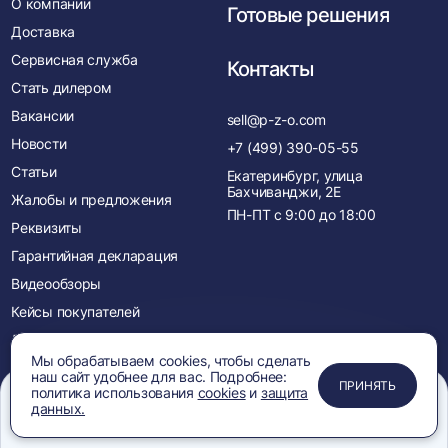
О компании
Готовые решения
Доставка
Сервисная служба
Контакты
Стать дилером
Вакансии
sell@p-z-o.com
Новости
+7 (499) 390-05-55
Статьи
Екатеринбург, улица
Бахчиванджи, 2Е
Жалобы и предложения
ПН-ПТ с
9:00
до
18:00
Реквизиты
Гарантийная декларация
Видеообзоры
Кейсы покупателей
Лицензии и сертификаты
Мы обрабатываем cookies, чтобы сделать
Менеджеры
наш сайт удобнее для вас. Подробнее:
ПРИМЕНИТЬ
ЗАКРЫТЬ
ЗАКРЫТЬ
ЗАКРЫТЬ
ПРИНЯТЬ
политика использования
cookies
и
защита
Акции
данных.
Новинки
Меню
Сравнение
Избранное
Корзина
Поиск