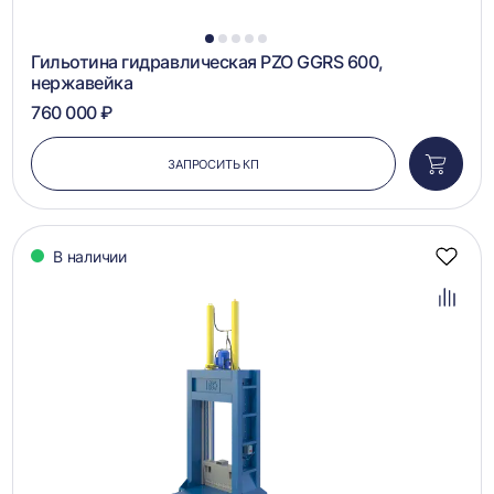
1
2
3
4
5
Гильотина гидравлическая PZO GGRS 600,
нержавейка
760 000 ₽
ЗАПРОСИТЬ КП
Добави
в
корзин
В наличии
Добав
в
избра
Добав
в
сравн