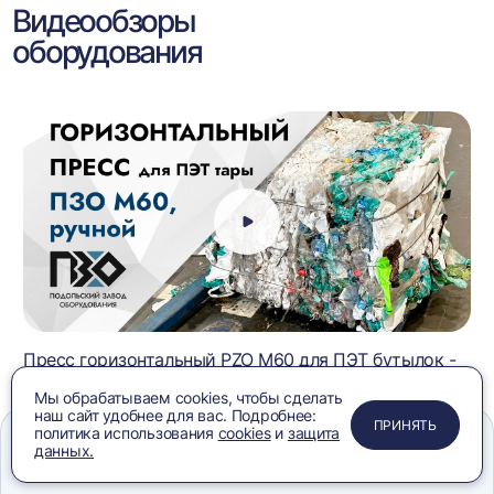
Видеообзоры
оборудования
Пресс горизонтальный PZO M60 для ПЭТ бутылок -
видеообзор
Мы обрабатываем cookies, чтобы сделать
наш сайт удобнее для вас. Подробнее:
ПРИМЕНИТЬ
ЗАКРЫТЬ
ЗАКРЫТЬ
ЗАКРЫТЬ
ПРИНЯТЬ
политика использования
cookies
и
защита
ВСЕ ВИДЕО
данных.
Меню
Сравнение
Избранное
Корзина
Поиск