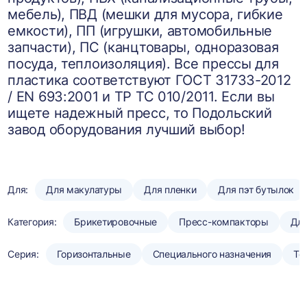
мебель), ПВД (мешки для мусора, гибкие
емкости), ПП (игрушки, автомобильные
запчасти), ПС (канцтовары, одноразовая
посуда, теплоизоляция). Все прессы для
пластика соответствуют ГОСТ 31733-2012
/ EN 693:2001 и ТР ТС 010/2011. Если вы
ищете надежный пресс, то Подольский
завод оборудования лучший выбор!
Для:
Для макулатуры
Для пленки
Для пэт бутылок
Категория:
Брикетировочные
Пресс-компакторы
Для
Серия:
Горизонтальные
Специального назначения
То