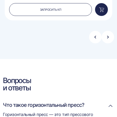
ЗАПРОСИТЬ КП
вить
Добавит
в
ину
корзину
Стрелка
Стре
влево
впра
Вопросы
и ответы
Что такое горизонтальный пресс?
Горизонтальный пресс — это тип прессового