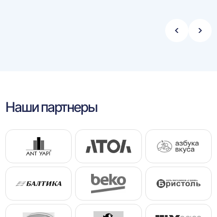
Стрелка
Стре
влево
впра
Наши партнеры