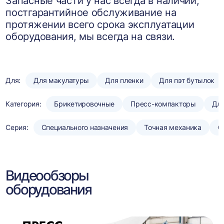
Запасные части у нас всегда в наличии,
постгарантийное обслуживание на
протяжении всего срока эксплуатации
оборудования, мы всегда на связи.
Для:
Для макулатуры
Для пленки
Для пэт бутылок
Категория:
Брикетировочные
Пресс-компакторы
Для
Серия:
Специального назначения
Точная механика
С
Видеообзоры
оборудования