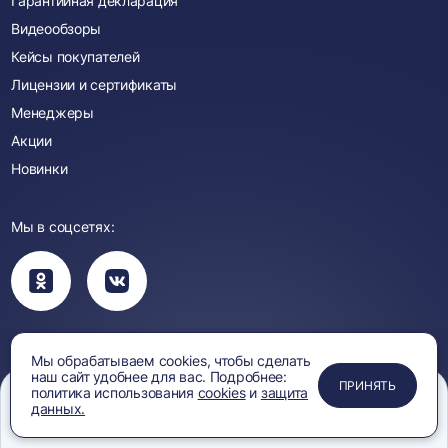
Гарантийная декларация
Видеообзоры
Кейсы покупателей
Лицензии и сертификаты
Менеджеры
Акции
Новинки
Мы в соцсетях:
Вы
Вы
перейдете
перейдете
в
в
группу
группу
Одноклассники
ВКонтакте
Смотрите видео:
Мы обрабатываем cookies, чтобы сделать
наш сайт удобнее для вас. Подробнее:
Вы
ПРИМЕНИТЬ
ЗАКРЫТЬ
ЗАКРЫТЬ
ЗАКРЫТЬ
ПРИНЯТЬ
политика использования
cookies
и
защита
перейдете
данных.
Вы
Вы
Вы
на
перейдете
перейдете
перейдете
Меню
Сравнение
Избранное
Корзина
Поиск
канал
на
на
на
YouTube