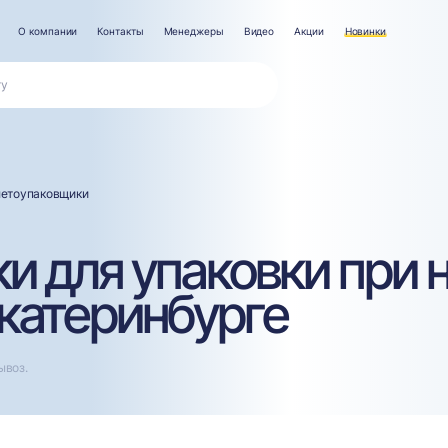
О компании
Контакты
Менеджеры
Видео
Акции
Новинки
летоупаковщики
 для упаковки при 
Екатеринбурге
ывоз.