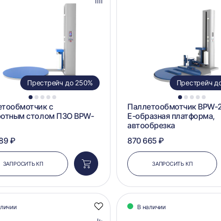
избранное
Добавить
в
сравнение
Престрейч до 250%
Престрейч д
1
2
3
4
5
1
2
3
4
5
етообмотчик с
Паллетообмотчик BPW-
ротным столом ПЗО BPW-
Е-образная платформа,
автообрезка
89 ₽
870 665 ₽
ЗАПРОСИТЬ КП
ЗАПРОСИТЬ КП
Добавить
в
корзину
аличии
В наличии
Добавить
в