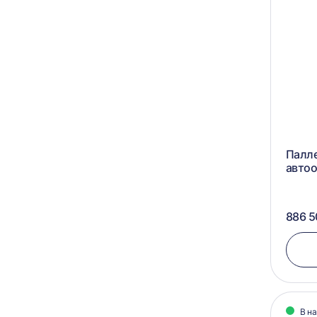
Палл
автоо
886 5
В н