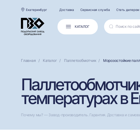
Екатеринбург
Доставка
Сервисная служба
Стать дилером
КАТАЛОГ
Главная
Каталог
Паллетообмотчик
Морозостойкие пал
Паллетообмотчики
температурах в 
Почему мы? — Завод-производитель. Гарантия. Доставка и самов