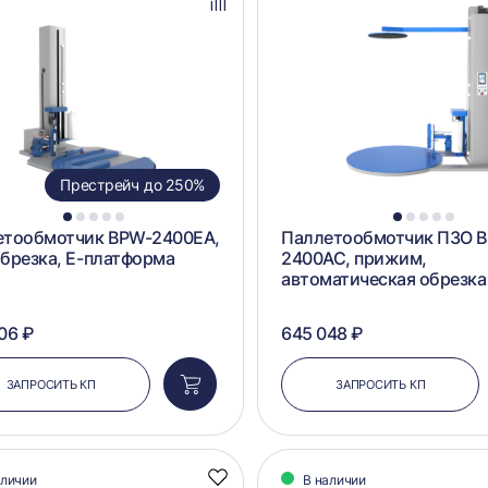
избранное
Добавить
в
сравнение
Престрейч до 250%
1
2
3
4
5
1
2
3
4
5
етообмотчик BPW-2400EA,
Паллетообмотчик ПЗО 
брезка, Е-платформа
2400AC, прижим,
автоматическая обрезка
06 ₽
645 048 ₽
ЗАПРОСИТЬ КП
ЗАПРОСИТЬ КП
Добавить
в
корзину
аличии
В наличии
Добавить