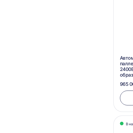
Авто
палл
2400Е
обра
965 0
В н