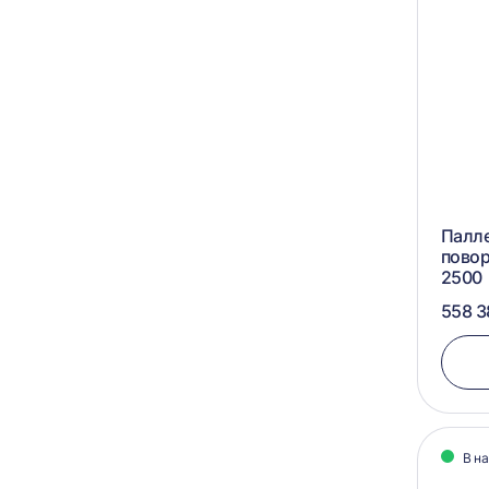
Палл
пово
2500
558 3
В н