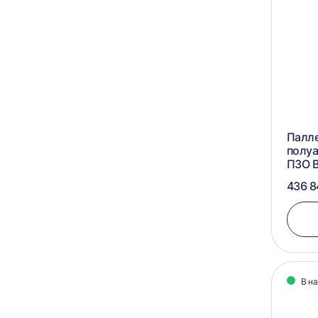
Палл
полуа
ПЗО 
436 8
В н