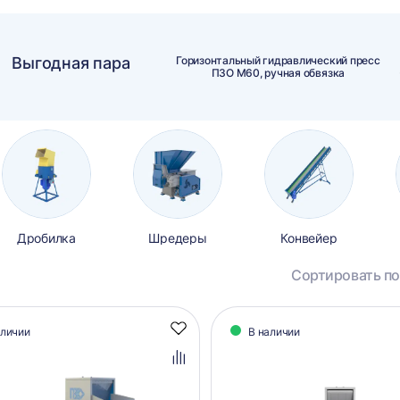
Выгодная пара
Горизонтальный гидравлический пресс
ПЗО М60, ручная обвязка
Дробилка
Шредеры
Конвейер
Сортировать по
алог
аличии
В наличии
Добавить
аров
в
избранное
Добавить
в
сравнение