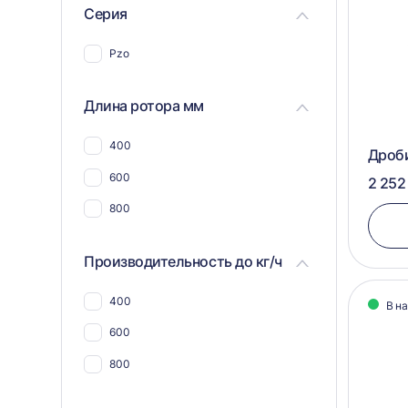
Для пэт бутылок
Серия
Для соли
Pzo
Для пластика, полимеров,
пластмассы
Длина ротора мм
Для пвх отходов
Для шин и покрышек
400
Дроби
Для стекла
600
2 252
Для синтепона
800
Для пнд
Производительность до кг/ч
Для угля
Для арболита
400
В н
Для металлической стружки
600
Для дсп и мдф
800
Для щебня