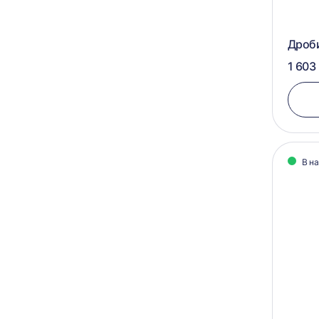
Дроб
1 603
В н