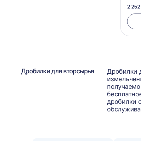
2 252
Дробилки для вторсырья
Дробилки д
измельчен
получаемо
бесплатно
дробилки 
обслужива