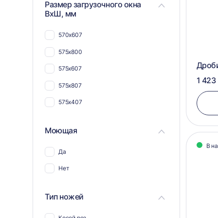
Размер загрузочного окна
Для плат и радиодеталей
ВхШ, мм
Для кабеля и проводов
570х607
Для шпона
575х800
Для поддонов и паллет
Дроб
575х607
Для труб
1 423
575х807
575х407
Моющая
В н
Да
Нет
Тип ножей
Косой рез