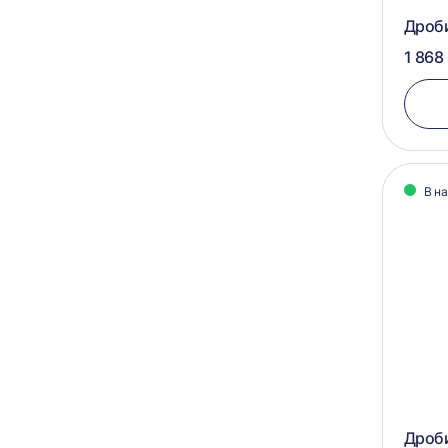
Дроби
1 868
В н
Дроб