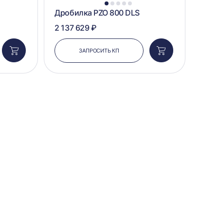
1
2
3
4
5
Дробилка PZO 800 DLS
2 137 629 ₽
ЗАПРОСИТЬ КП
Добавить
Добавить
в
в
корзину
корзину