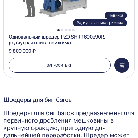
Новинка
Радиусная плита прижима
1
2
3
4
5
Одновальный шредер PZO SHR 1600e90R,
радиусная плита прижима
9 800 000 ₽
ЗАПРОСИТЬ КП
Добави
в
корзин
Шредеры для биг-бэгов
Шредеры для биг бэгов предназначены для
первичного дробления мешковины в
крупную фракцию, пригодную для
дальнейшей переработки. Шредер может