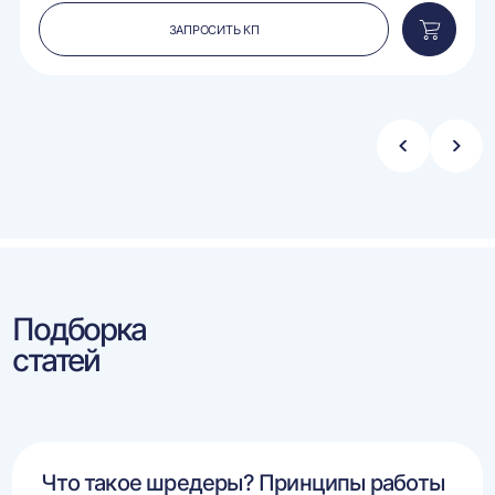
ЗАПРОСИТЬ КП
вить
Добавит
в
ину
корзину
Стрелка
Стре
влево
впра
Подборка
статей
Что такое шредеры? Принципы работы