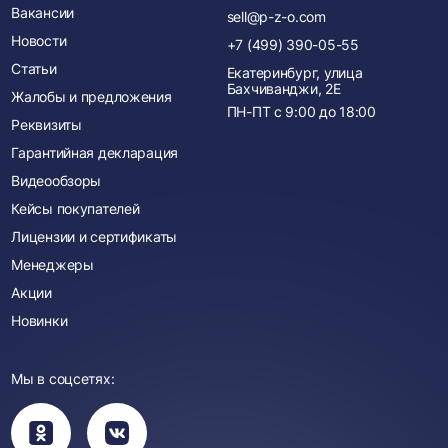
Вакансии
sell@p-z-o.com
Новости
+7 (499) 390-05-55
Статьи
Екатеринбург, улица
Бахчиванджи, 2Е
Жалобы и предложения
ПН-ПТ с
9:00
до
18:00
Реквизиты
Гарантийная декларация
Видеообзоры
Кейсы покупателей
Лицензии и сертификаты
Менеджеры
Акции
Новинки
Мы в соцсетях:
Вы
Вы
перейдете
перейдете
в
в