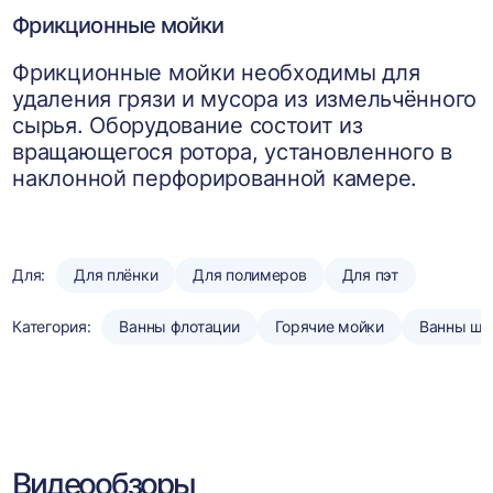
Фрикционные мойки
Фрикционные мойки необходимы для
удаления грязи и мусора из измельчённого
сырья. Оборудование состоит из
вращающегося ротора, установленного в
наклонной перфорированной камере.
Для:
Для плёнки
Для полимеров
Для пэт
Категория:
Ванны флотации
Горячие мойки
Ванны шн
Видеообзоры