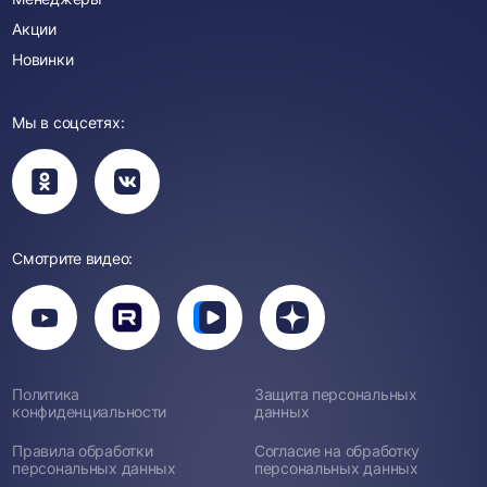
Акции
Новинки
Мы в соцсетях:
Вы
Вы
перейдете
перейдете
в
в
группу
группу
Одноклассники
ВКонтакте
Смотрите видео:
Вы
перейдете
Вы
Вы
Вы
на
перейдете
перейдете
перейдете
канал
на
на
на
YouTube
канал
канал
канал
Rutube
Вк
Дзен
Политика
Защита персональных
Видео
конфиденциальности
данных
Правила обработки
Согласие на обработку
персональных данных
персональных данных