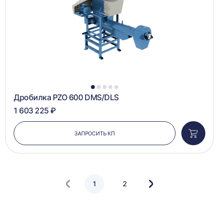
1
2
3
4
5
Дробилка PZO 600 DMS/DLS
1 603 225 ₽
ЗАПРОСИТЬ КП
Добави
в
корзин
1
2
Следующая
страница