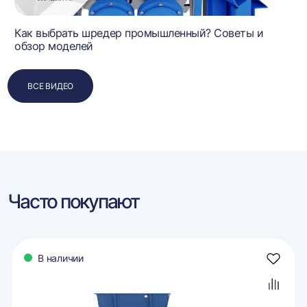
Как выбрать шредер промышленный? Советы и
обзор моделей
ВСЕ ВИДЕО
Часто покупают
В наличии
авить
Добави
в
ранное
избран
авить
Добави
в