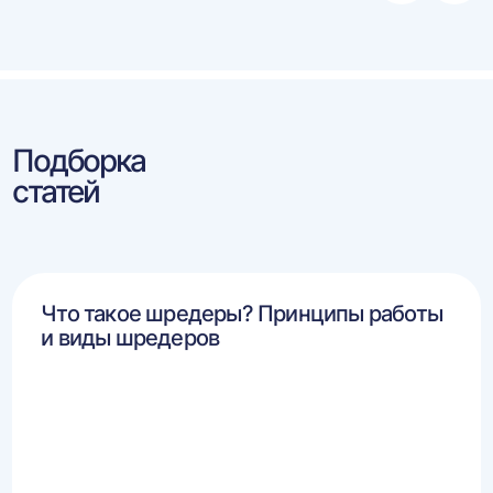
влево
впра
Подборка
статей
Что такое шредеры? Принципы работы
и виды шредеров