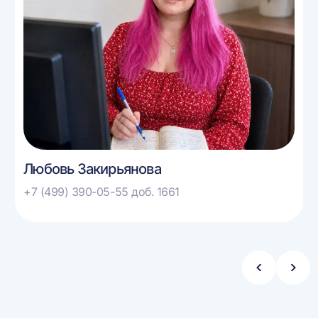
Любовь Закирьянова
+7 (499) 390-05-55 доб. 1661
Стрелка
Стре
влево
впра