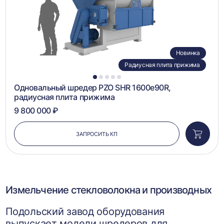
Новинка
Радиусная плита прижима
1
2
3
4
5
Одновальный шредер PZO SHR 1600e90R,
радиусная плита прижима
9 800 000 ₽
ЗАПРОСИТЬ КП
Добави
в
корзин
Измельчение стекловолокна и производных
Подольский завод оборудования
выпускает модели шредеров для