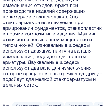
измельчения отходов, брака при
производстве изделий содержащих
полимерное стекловолокно. Это
стеклоарматура используемая при
армировании фундаментов, стеклопластик
и прочие композитные изделия. Машины
отличаются повышенной мощностью и
типом ножей. Одновальные шредеры
используют давящую плиту на вал для
измельчения, подойдет для толстой
арматуры. Двухвальные шредеры
используют два вала для измельчения,
которые вращаются навстречу друг другу -
подойдут для мелкой стеклоарматуры и
цельных сеток.
Для:
Для реагентов
Для труб
Для пластика
Для 