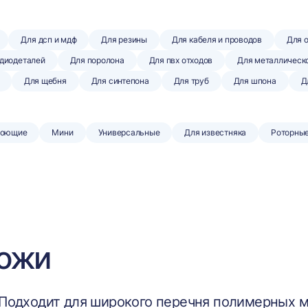
Для дсп и мдф
Для резины
Для кабеля и проводов
Для 
адиодеталей
Для поролона
Для пвх отходов
Для металлическ
Для щебня
Для синтепона
Для труб
Для шпона
Д
оющие
Мини
Универсальные
Для известняка
Роторны
ножи
Подходит для широкого перечня полимерных м