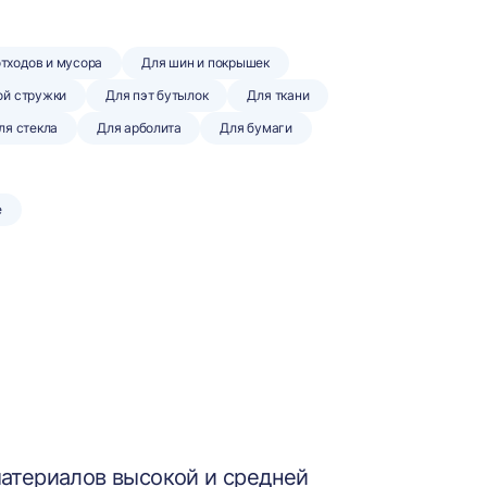
отходов и мусора
Для шин и покрышек
ой стружки
Для пэт бутылок
Для ткани
ля стекла
Для арболита
Для бумаги
е
атериалов высокой и средней