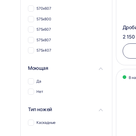
Для плат и радиодеталей
570х607
Для кабеля и проводов
575х800
Для шпона
Дроб
575х607
Для поддонов и паллет
2 150 
575х807
Для труб
575х407
Моющая
В н
Да
Нет
Тип ножей
Каскадные