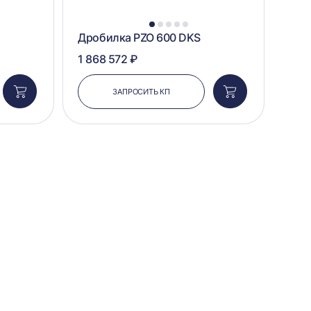
1
2
3
4
5
Дробилка PZO 600 DKS
1 868 572 ₽
ЗАПРОСИТЬ КП
Добавить
Добавить
в
в
корзину
корзину