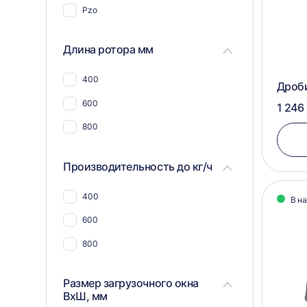
Pzo
Для пластика, полимеров,
пластмассы
Длина ротора мм
Для пвх отходов
Для шин и покрышек
400
Дроб
Для стекла
600
1 246
Для синтепона
800
Для пнд
Производительность до кг/ч
Для угля
Для макулатуры
400
В н
Для арболита
600
Для металлической стружки
800
Для дсп и мдф
Размер загрузочного окна
Для щебня
ВхШ, мм