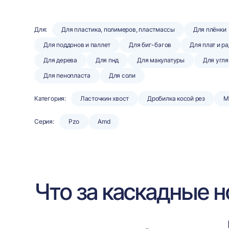
Для:
Для пластика, полимеров, пластмассы
Для плёнки
Для поддонов и паллет
Для биг-бэгов
Для плат и р
Для дерева
Для пнд
Для макулатуры
Для угля
Для пенопласта
Для соли
Категория:
Ласточкин хвост
Дробилка косой рез
М
Серия:
Pzo
Amd
Что за каскадные 