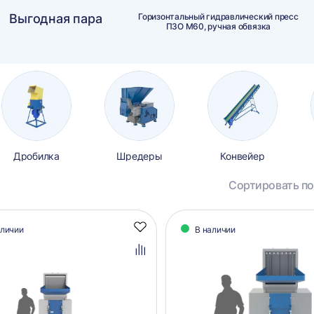
Выгодная пара
Горизонтальный гидравлический пресс
ПЗО М60, ручная обвязка
Дробилка
Шредеры
Конвейер
Сортировать по
алог
аличии
В наличии
Добавить
аров
в
избранное
Добавить
в
сравнение