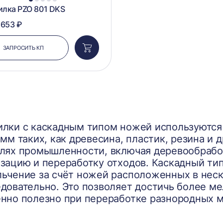
1
2
3
4
5
лка PZO 801 DKS
 653 ₽
ЗАПРОСИТЬ КП
Добавить
в
корзину
лки с каскадным типом ножей используются
 мм таких, как древесина, пластик, резина и
лях промышленности, включая деревообработ
зацию и переработку отходов. Каскадный ти
ьчение за счёт ножей расположенных в неск
довательно. Это позволяет достичь более ме
нно полезно при переработке разнородных м