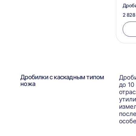
Дроби
2 828
Дробилки с каскадным типом
Дроби
ножа
до 10
отрас
утили
измел
после
особе