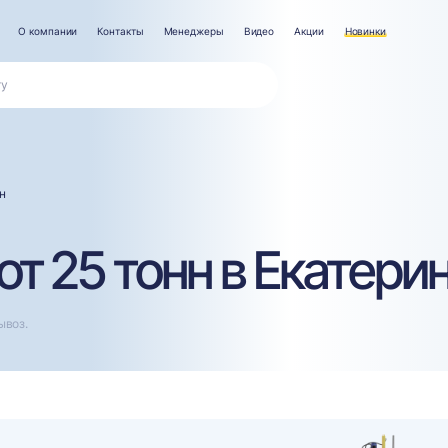
О компании
Контакты
Менеджеры
Видео
Акции
Новинки
н
т 25 тонн в Екатери
ывоз.