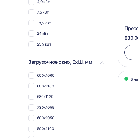
4,0 кВт
7,5 кВт
18,5 кВт
Прес
24 кВт
830 0
25,5 кВт
Загрузочное окно, ВхШ, мм
600х1060
В н
600х1100
680х1120
730х1055
600х1050
500х1100