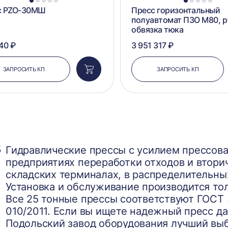
1
2
3
4
5
1
2
3
4
5
с PZO-30МШ
Пресс горизонтальный
полуавтомат ПЗО М80, р
обвязка тюка
40 ₽
3 951 317 ₽
ЗАПРОСИТЬ КП
ЗАПРОСИТЬ КП
Добавить
в
корзину
5
Гидравлические прессы с усилием прессова
предприятиях переработки отходов и вторич
складских терминалах, в распределительны
Установка и обслуживание производится т
Все 25 тонные прессы соответствуют ГОСТ 3
010/2011. Если вы ищете надежный пресс да
Подольский завод оборудования лучший вы