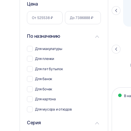
Фильтр
Цена
Полуавтоматический паллетоупаковщик
ПЗО BPW-2000
Стрелка
по
влево
параметрам
По назначению
Для макулатуры
Стрелка
влево
Для пленки
Для пэт бутылок
Для банок
Кат
Для бочек
В н
тов
Для картона
Для мусора и отходов
Для пластика
Серия
Для полиэтилена