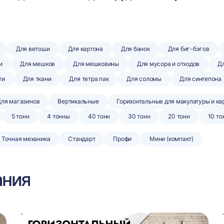
Для ветоши
Для картона
Для банок
Для биг-бэгов
и
Для мешков
Для мешковины
Для мусора и отходов
Дл
ти
Для ткани
Для тетра пак
Для соломы
Для синтепона
ля магазинов
Вертикальные
Горизонтальные для макулатуры и ка
5 тонн
4 тонны
40 тонн
30 тонн
20 тонн
10 то
Точная механика
Стандарт
Профи
Мини (компакт)
ания