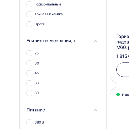
Горизонтальные
Для ветоши
Точная механика
Для биг-бэгов
Профи
Для жести
Гори
Для пнд
Усилие прессования, т
гидра
М60, 
Для ткани
25
1 815
Для гофрокартона
30
Для тетра пак
45
Для упаковки
60
Для ящиков
80
В н
Для канистр
Для пенопласта
Питание
Для мешковины
380 В
Для мешков