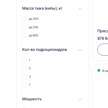
Для синтепона
Масса тюка (кипы), кг
Для шерсти
до 300
Для текстиля
до 350
Пресс
до 600
878 8
Кол-во гидроцилиндров
1
2
В н
3
7
Мощность