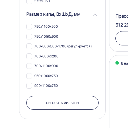
575х1050
Размер кипы, ВхШхД, мм
Пресс
612 2
750х1100х900
750х1050х900
700х800х800-1700 (регулируется)
700х600х1200
В н
700х1100х900
950x1060x750
900х1100х750
900х1100х700
СБРОСИТЬ ФИЛЬТРЫ
900х1050х750
850х1100х800-1500
800х1100х500-2500