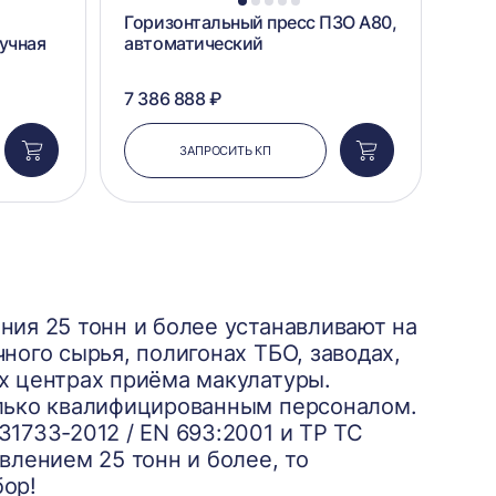
1
2
3
4
5
Горизонтальный пресс ПЗО А80,
учная
автоматический
7 386 888 ₽
ЗАПРОСИТЬ КП
Добавить
Добавить
в
в
корзину
корзину
ния 25 тонн и более устанавливают на
ного сырья, полигонах ТБО, заводах,
х центрах приёма макулатуры.
олько квалифицированным персоналом.
1733-2012 / EN 693:2001 и ТР ТС
влением 25 тонн и более, то
бор!