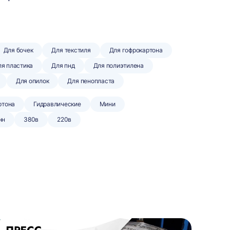
Для бочек
Для текстиля
Для гофрокартона
я пластика
Для пнд
Для полиэтилена
Для опилок
Для пенопласта
ртона
Гидравлические
Мини
нн
380в
220в