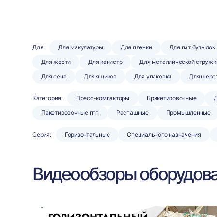
Для:
Для макулатуры
Для пленки
Для пэт бутылок
Для жести
Для канистр
Для металлической стружк
Для сена
Для ящиков
Для упаковки
Для шерс
Категория:
Пресс-компакторы
Брикетировочные
Д
Пакетировочные пгп
Распашные
Промышленные
Серия:
Горизонтальные
Специального назначения
Видеообзоры оборудов