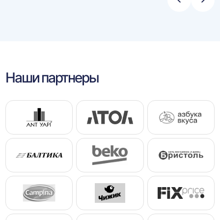
Стрелка
Стре
влево
впра
Наши партнеры