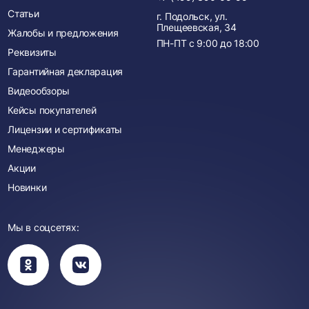
Статьи
г. Подольск, ул.
Плещеевская, 34
Жалобы и предложения
ПН-ПТ с
9:00
до
18:00
Реквизиты
Гарантийная декларация
Видеообзоры
Кейсы покупателей
Лицензии и сертификаты
Менеджеры
Акции
Новинки
Мы в соцсетях:
Вы
Вы
перейдете
перейдете
в
в
группу
группу
Одноклассники
ВКонтакте