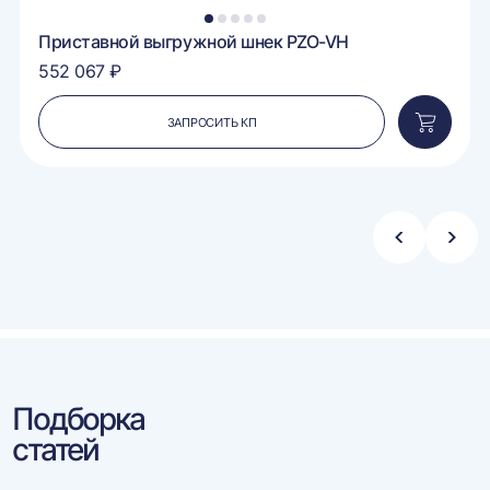
1
2
3
4
5
Приставной выгружной шнек PZO-VH
552 067 ₽
ЗАПРОСИТЬ КП
вить
Добавит
в
ину
корзину
Стрелка
Стре
влево
впра
Подборка
статей