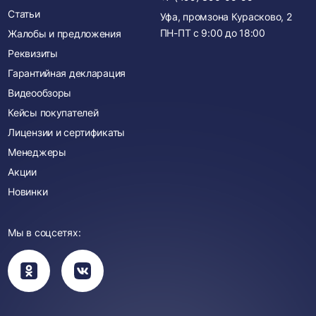
Статьи
Уфа, промзона Курасково, 2
ПН-ПТ с
9:00
до
18:00
Жалобы и предложения
Реквизиты
Гарантийная декларация
Видеообзоры
Кейсы покупателей
Лицензии и сертификаты
Менеджеры
Акции
Новинки
Мы в соцсетях:
Вы
Вы
перейдете
перейдете
в
в
группу
группу
Одноклассники
ВКонтакте