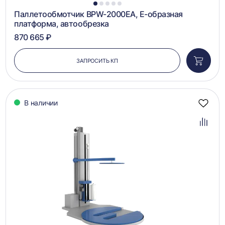
1
2
3
4
5
Паллетообмотчик BPW-2000EA, Е-образная
платформа, автообрезка
870 665 ₽
ЗАПРОСИТЬ КП
Добави
в
корзин
В наличии
Добав
в
избра
Добав
в
сравн