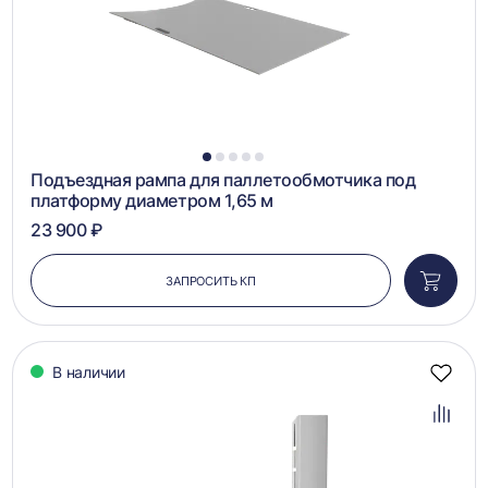
1
2
3
4
5
Подъездная рампа для паллетообмотчика под
платформу диаметром 1,65 м
23 900 ₽
ЗАПРОСИТЬ КП
Добави
в
корзин
В наличии
Добав
в
избра
Добав
в
сравн