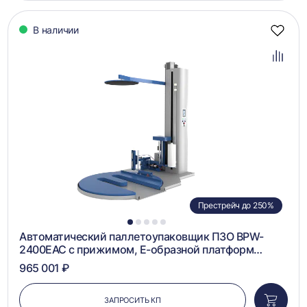
корзин
В наличии
Добав
в
избра
Добав
в
сравн
Престрейч до 250%
1
2
3
4
5
Автоматический паллетоупаковщик ПЗО BPW-
2400ЕАС с прижимом, Е-образной платформ…
965 001 ₽
ЗАПРОСИТЬ КП
Добави