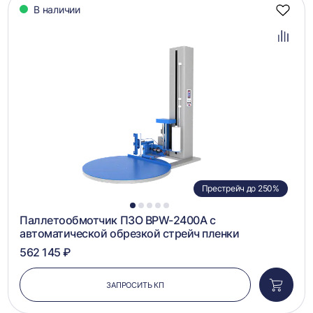
В наличии
Добав
в
избра
Добав
в
сравн
Престрейч до 250%
1
2
3
4
5
Паллетообмотчик ПЗО BPW-2400A с
автоматической обрезкой стрейч пленки
562 145 ₽
ЗАПРОСИТЬ КП
Добави
в