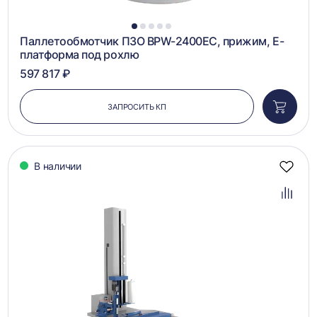
1
2
3
4
5
Паллетообмотчик ПЗО BPW-2400EC, прижим, Е-
платформа под рохлю
597 817 ₽
ЗАПРОСИТЬ КП
Добави
в
корзин
В наличии
Добав
в
избра
Добав
в
сравн