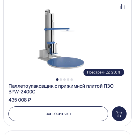
в
избра
Добав
в
сравн
Престрейч до 250%
1
2
3
4
5
Паллетоупаковщик с прижимной плитой ПЗО
BPW-2400C
435 008 ₽
ЗАПРОСИТЬ КП
Добави
в
корзин