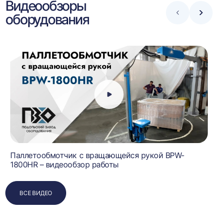
Видеообзоры
оборудования
Стрелка
Стре
влево
впра
Паллетообмотчик с вращающейся рукой BPW-
1800HR – видеообзор работы
ВСЕ ВИДЕО