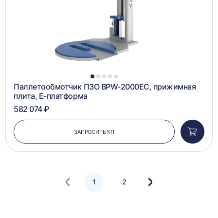
1
2
3
4
5
Паллетообмотчик ПЗО BPW-2000EC, прижимная
плита, Е-платформа
582 074 ₽
ЗАПРОСИТЬ КП
Добави
в
корзин
1
2
Следующая
страница