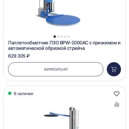
1
2
3
4
5
Паллетообмотчик ПЗО BPW-2000AC с прижимом и
автоматической обрезкой стрейча
629 305 ₽
ЗАПРОСИТЬ КП
Добави
в
корзин
В наличии
Добав
в
избра
Добав
в
сравн