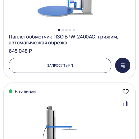
1
2
3
4
5
Паллетообмотчик ПЗО BPW-2400AC, прижим,
автоматическая обрезка
645 048 ₽
ЗАПРОСИТЬ КП
Добави
в
корзин
В наличии
Добав
в
избра
Добав
в
сравн