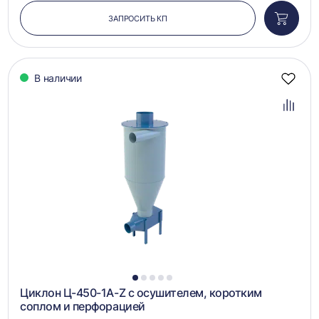
ЗАПРОСИТЬ КП
Добави
в
корзин
В наличии
Добав
в
избра
Добав
в
сравн
1
2
3
4
5
Циклон Ц-450-1A-Z с осушителем, коротким
соплом и перфорацией