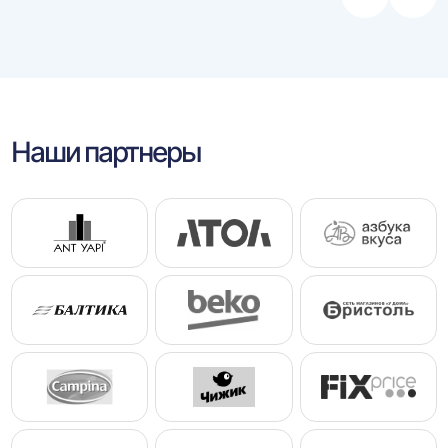
Стрелка
Стре
влево
впра
Наши партнеры