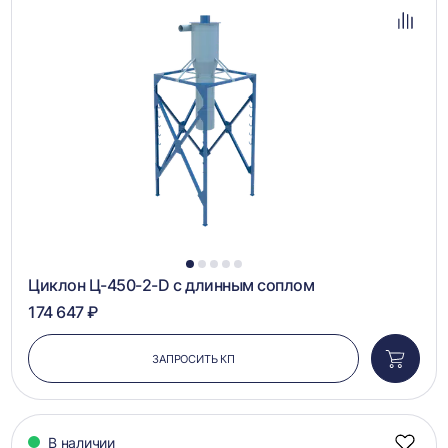
в
избра
Добав
в
сравн
1
2
3
4
5
Циклон Ц-450-2-D с длинным соплом
174 647 ₽
ЗАПРОСИТЬ КП
Добави
в
корзин
В наличии