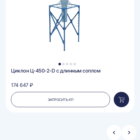
внение
сравне
1
2
3
4
5
Циклон Ц-450-2-D с длинным соплом
174 647 ₽
ЗАПРОСИТЬ КП
вить
Добавит
в
ину
корзину
Стрелка
Стре