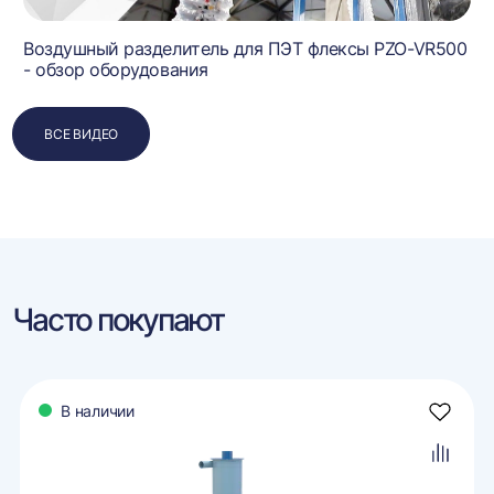
Воздушный разделитель для ПЭТ флексы PZO-VR500
- обзор оборудования
ВСЕ ВИДЕО
Часто покупают
В наличии
авить
Добави
в
ранное
избран
авить
Добави
в