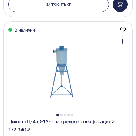
ЗАПРОСИТЬ КП
Добави
в
корзин
В наличии
Добав
в
избра
Добав
в
сравн
1
2
3
4
5
Циклон Ц-450-1А-Т на треноге с перфорацией
172 340 ₽