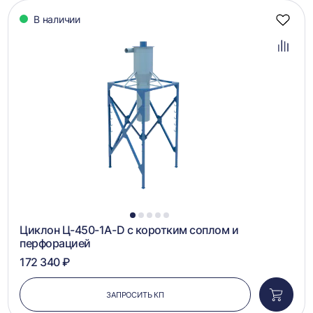
В наличии
Добав
в
избра
Добав
в
сравн
1
2
3
4
5
Циклон Ц-450-1A-D с коротким соплом и
перфорацией
172 340 ₽
ЗАПРОСИТЬ КП
Добави
в