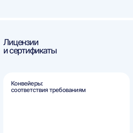
влево
впра
Лицензии
и сертификаты
Конвейеры:
соответствия требованиям