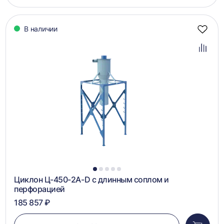
корзин
В наличии
Добав
в
избра
Добав
в
сравн
1
2
3
4
5
Циклон Ц-450-2A-D с длинным соплом и
перфорацией
185 857 ₽