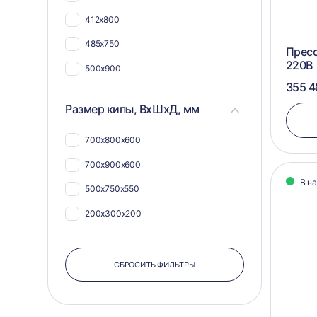
412х800
485х750
Пресс
220В
500х900
355 4
Размер кипы, ВхШхД, мм
700х800х600
700х900х600
В н
500х750х550
200х300х200
СБРОСИТЬ ФИЛЬТРЫ