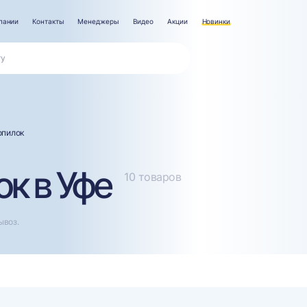
пании
Контакты
Менеджеры
Видео
Акции
Новинки
опилок
к в Уфе
10 товаров
ывоз.