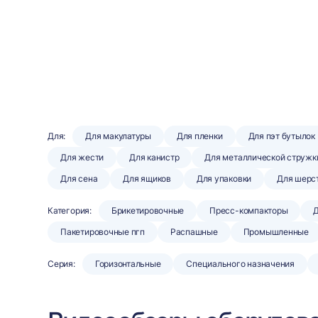
Для:
Для макулатуры
Для пленки
Для пэт бутылок
Для жести
Для канистр
Для металлической стружк
Для сена
Для ящиков
Для упаковки
Для шерс
Категория:
Брикетировочные
Пресс-компакторы
Д
Пакетировочные пгп
Распашные
Промышленные
Серия:
Горизонтальные
Специального назначения