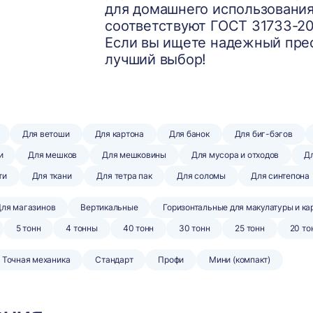
для домашнего использования
соответствуют ГОСТ 31733-201
Если вы ищете надежный прес
лучший выбор!
Для ветоши
Для картона
Для банок
Для биг-бэгов
и
Для мешков
Для мешковины
Для мусора и отходов
Дл
ти
Для ткани
Для тетра пак
Для соломы
Для синтепона
ля магазинов
Вертикальные
Горизонтальные для макулатуры и ка
5 тонн
4 тонны
40 тонн
30 тонн
25 тонн
20 то
Точная механика
Стандарт
Профи
Мини (компакт)