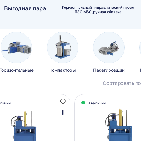
Выгодная пара
Горизонтальный гидравлический пресс
ПЗО М60, ручная обвязка
Горизонтальные
Компакторы
Пакетировщик
Сортировать по
алог
аличии
В наличии
Добавить
аров
в
избранное
Добавить
в
сравнение