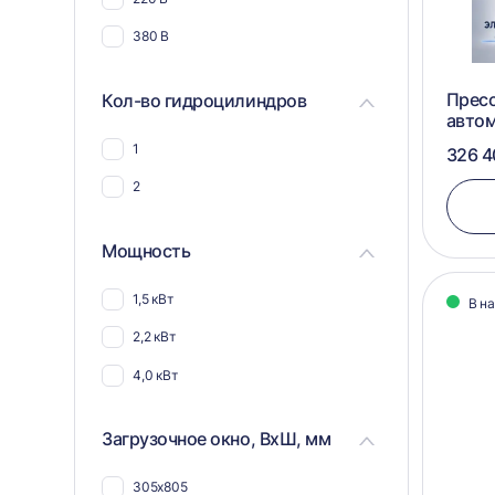
380 В
Пресс
Кол-во гидроцилиндров
авто
1
326 4
2
Мощность
1,5 кВт
В н
2,2 кВт
4,0 кВт
Загрузочное окно, ВхШ, мм
305х805