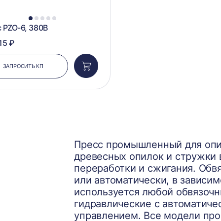
1
2
3
4
5
 PZO-6, 380В
15 ₽
ЗАПРОСИТЬ КП
Добавить
в
корзину
Пресс промышленный для опи
древесных опилок и стружки
переработки и сжигания. Обв
или автоматически, в зависим
используется любой обвязочн
гидравлические с автоматиче
управлением. Все модели пр