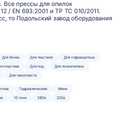
. Все прессы для опилок
2 / EN 693:2001 и ТР ТС 010/2011.
с, то Подольский завод оборудования
Для бочек
Для текстиля
Для гофрокартона
я пластика
Для пнд
Для полиэтилена
Для пенопласта
ртона
Гидравлические
Мини
нн
10 тонн
380в
220в