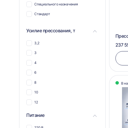
Специального назначения
Для биг-бэгов
Стандарт
Для пнд
Для ткани
Усилие прессования, т
Пресс
Для гофрокартона
3,2
237 5
Для тетра пак
3
Для упаковки
4
Для пенопласта
6
Для сена
8
В н
Для мешков
10
Для синтепона
12
Для соломы
Питание
Для текстиля
220 В