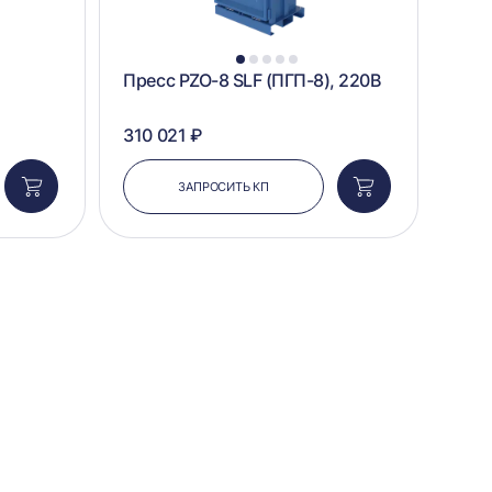
1
2
3
4
5
Пресс PZO-8 SLF (ПГП-8), 220В
310 021 ₽
ЗАПРОСИТЬ КП
Добавить
Добавить
в
в
корзину
корзину