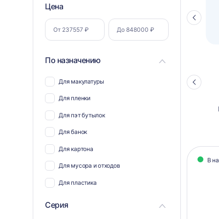
Фильтр
Цена
Полуавтоматический паллетоупаковщик
ПЗО BPW-2000
Стрелка
по
влево
параметрам
По назначению
Для макулатуры
Стрелка
влево
Для пленки
Для пэт бутылок
Для банок
Кат
Для картона
В н
тов
Для мусора и отходов
Для пластика
Для полиэтилена
Серия
Для ветоши