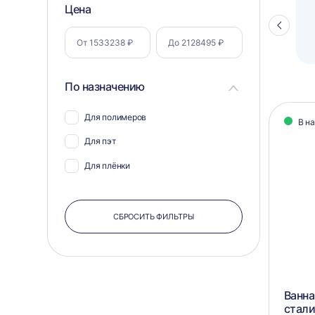
Фильтр
Цена
Полуавтоматический паллетоупаковщик
ПЗО BPW-2000
Стрелка
по
влево
параметрам
По назначению
Кат
Для полимеров
В н
тов
Для пэт
Для плёнки
СБРОСИТЬ ФИЛЬТРЫ
Ванна
стал