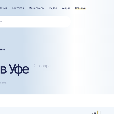
пании
Контакты
Менеджеры
Видео
Акции
Новинки
вые
в Уфе
2 товара
ывоз.