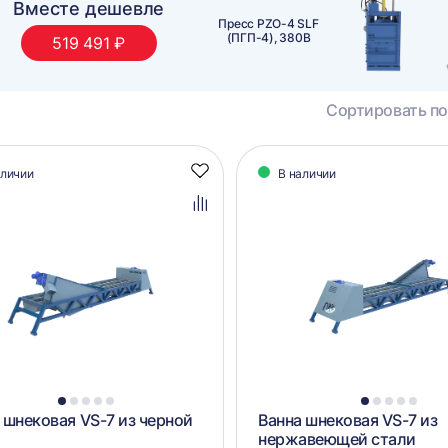
Выгодная пара
Горизонтальный гидравлический пресс
ПЗО М60, ручная обвязка
Сортировать по
алог
аличии
В наличии
Добавить
аров
в
избранное
Добавить
в
сравнение
1
2
3
4
5
1
2
3
4
5
 шнековая VS-7 из черной
Ванна шнековая VS-7 из
и
нержавеющей стали