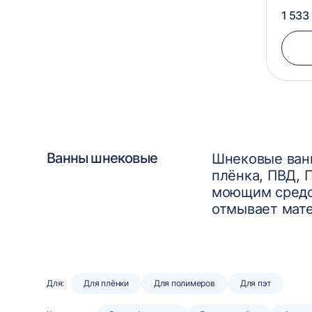
1 533
Ванны шнековые
Шнековые ванн
плёнка, ПВД, 
моющим средс
отмывает мате
Для:
Для плёнки
Для полимеров
Для пэт