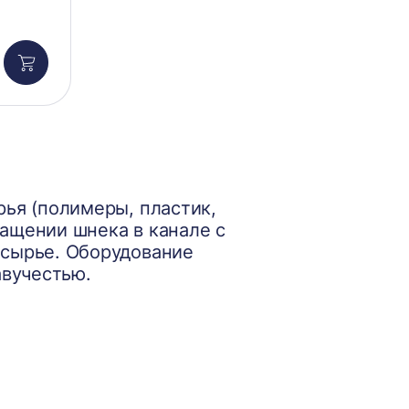
Добавить
в
корзину
ья (полимеры, пластик,
ращении шнека в канале с
сырье. Оборудование
авучестью.