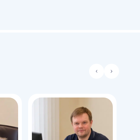
Стрелка
Стрелка
влево
вправо