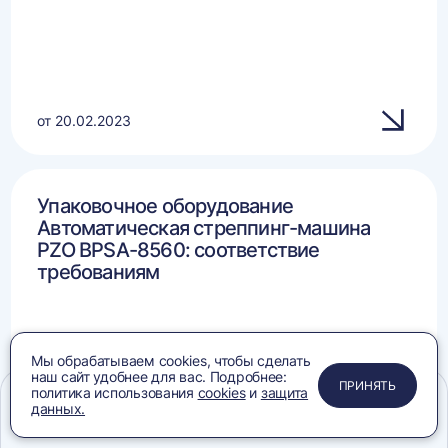
от 20.02.2023
Упаковочное оборудование
Автоматическая стреппинг-машина
PZO BPSA-8560: соответствие
требованиям
Мы обрабатываем cookies, чтобы сделать
наш сайт удобнее для вас. Подробнее:
ПРИМЕНИТЬ
ЗАКРЫТЬ
ЗАКРЫТЬ
ЗАКРЫТЬ
ПРИНЯТЬ
политика использования
cookies
и
защита
данных.
Меню
Сравнение
Избранное
Корзина
Поиск
от 09.12.2024