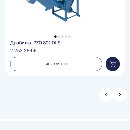
1
2
3
4
5
Дробилка PZO 801 DLS
2 252 256 ₽
ЗАПРОСИТЬ КП
вить
Добавит
в
ину
корзину
Стрелка
Стре
влево
впра