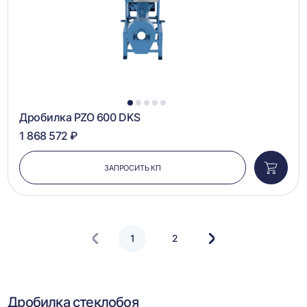
1
2
3
4
5
Дробилка PZO 600 DKS
1 868 572 ₽
ЗАПРОСИТЬ КП
Добави
в
корзин
1
2
Следующая
страница
Дробилка стеклобоя