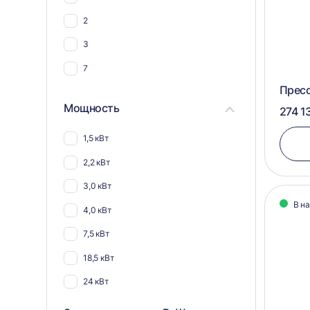
45
2
60
3
80
7
Пресс
Мощность
274 1
1,5 кВт
2,2 кВт
3,0 кВт
В н
4,0 кВт
7,5 кВт
18,5 кВт
24 кВт
25,5 кВт