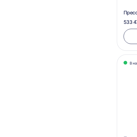
575х1050
950х1100х900
Пресс
950х1100х750
533 4
900х700х600
900х1100х750
900х1100х700
900х1050х750
В н
850х1100х800-1500
800х1100х500-2500
800х1000х1000
800х1000x1000