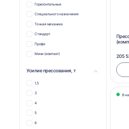
Горизонтальные
Для ветоши
Специального назначения
Для биг-бэгов
Точная механика
Для жести
Стандарт
Пресс
Для пнд
(комп
Профи
Для ткани
Мини (компакт)
205 5
Для гофрокартона
Для тетра пак
Усилие прессования, т
Для упаковки
1,5
Для ящиков
3
В н
Для канистр
4
Для пенопласта
5
Для мешковины
6
Для опилок