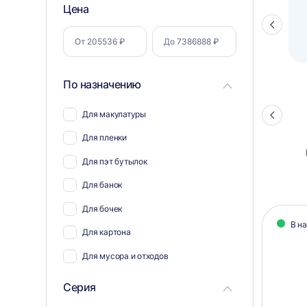
Фильтр
Цена
Полуавтоматический паллетоупаковщик
ПЗО BPW-2000
Стрелка
по
влево
параметрам
По назначению
Для макулатуры
Стрелка
влево
Для пленки
Для пэт бутылок
Для банок
Кат
Для бочек
В н
тов
Для картона
Для мусора и отходов
Для пластика
Серия
Для полиэтилена