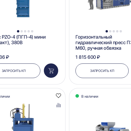
1
2
3
4
5
1
2
3
4
5
 PZO-4 (ПГП-4) мини
Горизонтальный
акт), 380В
гидравлический пресс 
М60, ручная обвязка
36 ₽
1 815 600 ₽
ЗАПРОСИТЬ КП
ЗАПРОСИТЬ КП
Добавить
в
корзину
аличии
В наличии
Добавить
в
избранное
Добавить
в
сравнение