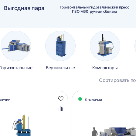
Выгодная пара
Горизонтальный гидравлический пресс
ПЗО М60, ручная обвязка
Горизонтальные
Вертикальные
Компакторы
Сортировать по
алог
аличии
В наличии
Добавить
аров
в
избранное
Добавить
в
сравнение