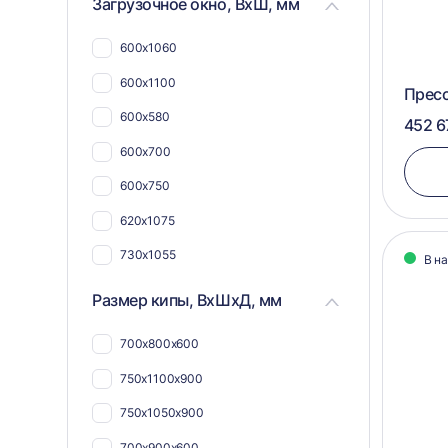
Загрузочное окно, ВхШ, мм
600х1060
600х1100
Прес
600х580
452 6
600х700
600х750
620х1075
730х1055
В н
600х1050
Размер кипы, ВхШхД, мм
400х750
700х800х600
412х800
750х1100х900
420х1020
750х1050х900
455х590
700х900х600