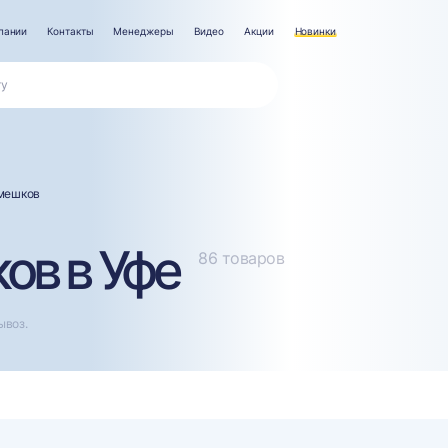
пании
Контакты
Менеджеры
Видео
Акции
Новинки
мешков
ов в Уфе
86 товаров
ывоз.