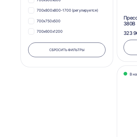
500х1100
700х800х800-1700 (регулируется)
500х600
Пресс
700х750х500
380В
500х700
700х600х1200
323 9
500х840
700х1100х900
500х900
СБРОСИТЬ ФИЛЬТРЫ
700х1050х800
550х1040
500х750х500
550х1080
500х600х400
В н
550х1100
500х580х400
550х575
450х820х650
550х580
450х750х500
550х600
400х600х350
560х1055
400х580х500
570х1050
350х600х400