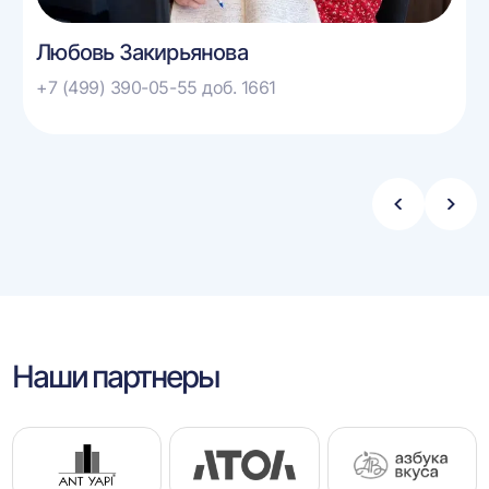
Любовь Закирьянова
+7 (499) 390-05-55 доб. 1661
Стрелка
Стре
влево
впра
Наши партнеры