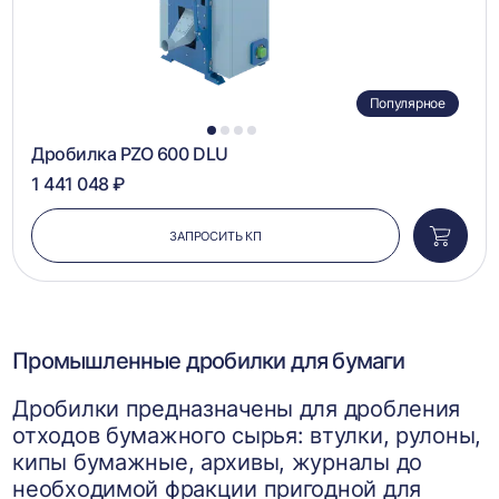
Популярное
1
2
3
4
Дробилка PZO 600 DLU
1 441 048 ₽
ЗАПРОСИТЬ КП
Добави
в
корзин
Промышленные дробилки для бумаги
Дробилки предназначены для дробления
отходов бумажного сырья: втулки, рулоны,
кипы бумажные, архивы, журналы до
необходимой фракции пригодной для