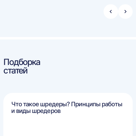
Стрелка
Стре
влево
впра
Подборка
статей
Что такое шредеры? Принципы работы
и виды шредеров