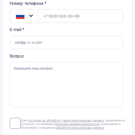
Номер телефона *
E-mail *
Вопрос
Даю
Даю
согласие на обработку своих персональных данных
, ознакомлен и
согласен с условиями
Политики конфиденциальности
, ознакомлен с
согласие
Политикой в отношении
обработки персональных данных
.
на
обработку