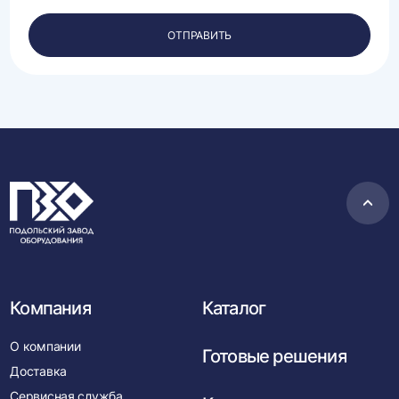
своих
персональных
ОТПРАВИТЬ
данных.
Пере
в
нача
Компания
Каталог
О компании
Готовые решения
Доставка
Сервисная служба