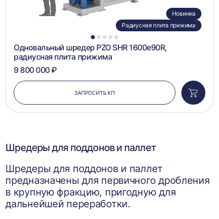
Новинка
Радиусная плита прижима
1
2
3
4
5
Одновальный шредер PZO SHR 1600e90R,
радиусная плита прижима
9 800 000 ₽
ЗАПРОСИТЬ КП
Добави
в
корзин
Шредеры для поддонов и паллет
Шредеры для поддонов и паллет
предназначены для первичного дробления
в крупную фракцию, пригодную для
дальнейшей переработки.