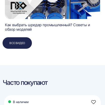
Как выбрать шредер промышленный? Советы и
обзор моделей
ВСЕ ВИДЕО
Часто покупают
В наличии
авить
Добави