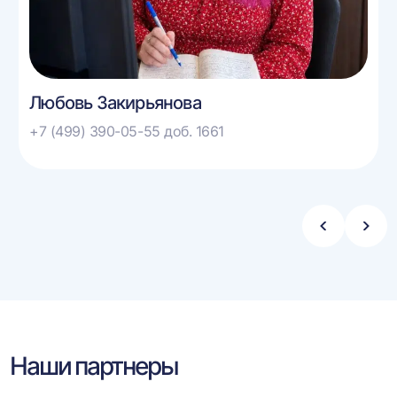
Любовь Закирьянова
+7 (499) 390-05-55 доб. 1661
Стрелка
Стре
влево
впра
Наши партнеры