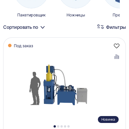
Пакетировщик
Ножницы
Прессы
Сортировать по
Фильтры
Каталог
Под заказ
товаров
Добав
в
избра
Добав
в
сравн
Новинка
1
2
3
4
5