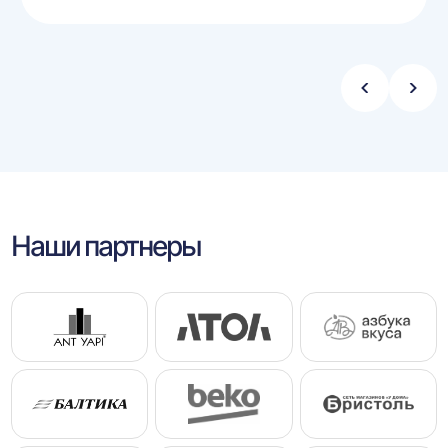
Стрелка
Стре
влево
впра
Наши партнеры