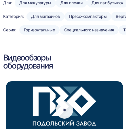
Для:
Для макулатуры
Для пленки
Для пэт бутылок
Категория:
Для магазинов
Пресс-компакторы
Верти
Серия:
Горизонтальные
Специального назначения
То
Видеообзоры
оборудования