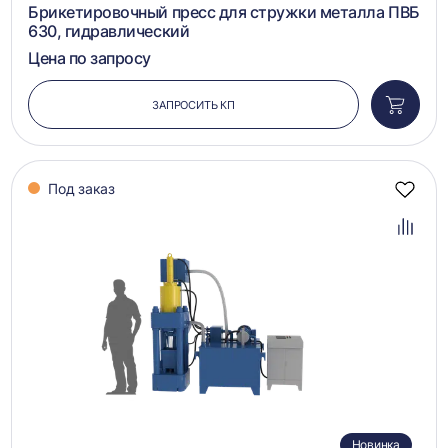
Брикетировочный пресс для стружки металла ПВБ
630, гидравлический
Цена по запросу
ЗАПРОСИТЬ КП
Добави
в
корзин
Под заказ
Добав
в
избра
Добав
в
сравн
Новинка