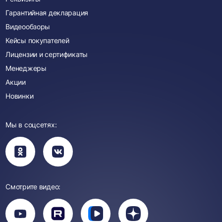
Гарантийная декларация
Видеообзоры
Кейсы покупателей
Лицензии и сертификаты
Менеджеры
Акции
Новинки
Мы в соцсетях:
Вы
Вы
перейдете
перейдете
в
в
группу
группу
Одноклассники
ВКонтакте
Смотрите видео:
Вы
перейдете
Вы
Вы
Вы
на