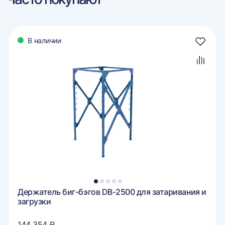
В наличии
авить
Добави
в
ранное
избран
авить
Добави
в
внение
сравне
1
2
3
4
5
Держатель биг-бэгов DB-2500 для затаривания и
загрузки
144 354 ₽