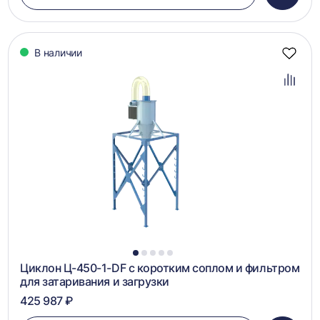
в
корзин
В наличии
Добав
в
избра
Добав
в
сравн
1
2
3
4
5
Циклон Ц-450-1-DF с коротким соплом и фильтром
для затаривания и загрузки
425 987 ₽