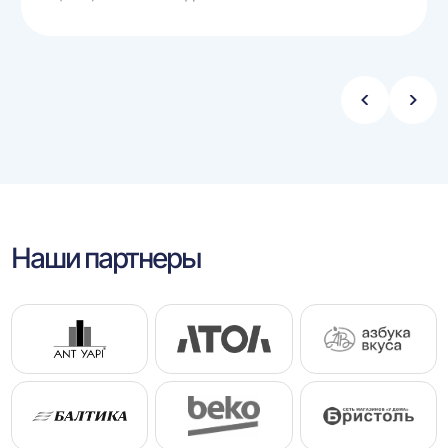
Стрелка
Стре
влево
впра
Наши партнеры