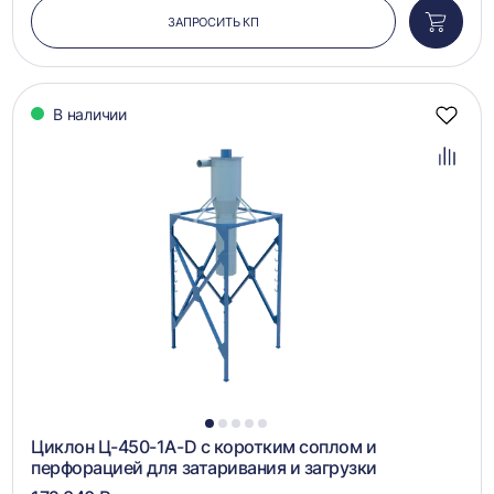
ЗАПРОСИТЬ КП
Добави
в
корзин
В наличии
Добав
в
избра
Добав
в
сравн
1
2
3
4
5
Циклон Ц-450-1A-D с коротким соплом и
перфорацией для затаривания и загрузки