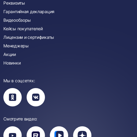
Реквизиты
Гарантийная декларация
Видеообзоры
Кейсы покупателей
Лицензии и сертификаты
Менеджеры
Акции
Новинки
Мы в соцсетях:
Вы
Вы
перейдете
перейдете
в
в
группу
группу
Одноклассники
ВКонтакте
Смотрите видео:
Вы
перейдете