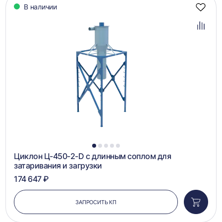
В наличии
Добав
в
избра
Добав
в
сравн
1
2
3
4
5
Циклон Ц-450-2-D с длинным соплом для
затаривания и загрузки
174 647 ₽
ЗАПРОСИТЬ КП
Добави
в