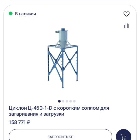
корзин
В наличии
Добав
в
избра
Добав
в
сравн
1
2
3
4
5
Циклон Ц-450-1-D с коротким соплом для
затаривания и загрузки
158 771 ₽
ЗАПРОСИТЬ КП
Добави