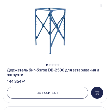
в
избра
Добав
в
сравн
1
2
3
4
5
Держатель биг-бэгов DB-2500 для затаривания и
загрузки
144 354 ₽
ЗАПРОСИТЬ КП
Добави
в
корзин