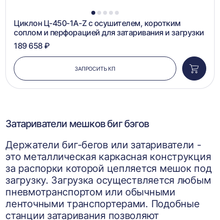
1
2
3
4
5
Циклон Ц-450-1A-Z с осушителем, коротким
соплом и перфорацией для затаривания и загрузки
189 658 ₽
ЗАПРОСИТЬ КП
Добави
в
корзин
Затариватели мешков биг бэгов
Держатели биг-бегов или затариватели -
это металлическая каркасная конструкция
за распорки которой цепляется мешок под
загрузку. Загрузка осуществляется любым
пневмотранспортом или обычными
ленточными транспортерами. Подобные
станции затаривания позволяют