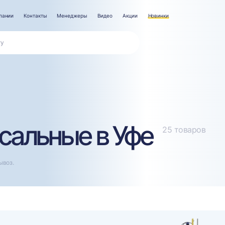
пании
Контакты
Менеджеры
Видео
Акции
Новинки
сальные в Уфе
25 товаров
ывоз.