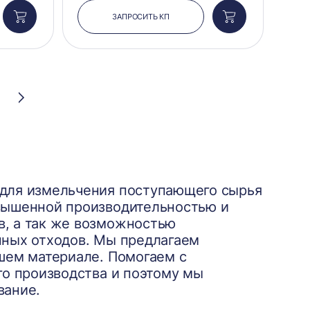
ЗАПРОСИТЬ КП
Добавить
Добавить
в
в
корзину
корзину
Следующая
страница
для измельчения поступающего сырья
вышенной производительностью и
, а так же возможностью
нных отходов. Мы предлагаем
шем материале. Помогаем с
го производства и поэтому мы
вание.