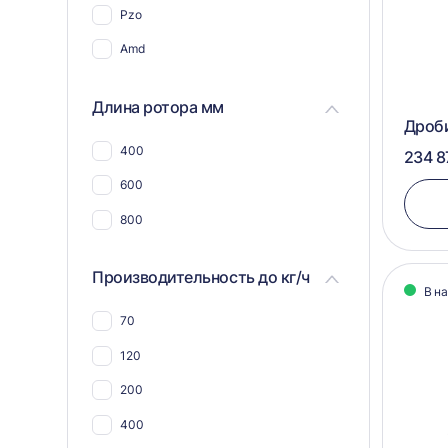
Pzo
Для пэт бутылок
Amd
Для соли
Для пластика, полимеров,
Длина ротора мм
пластмассы
Дроб
Для пвх отходов
400
234 8
Для шин и покрышек
600
Для стекла
800
Для синтепона
Производительность до кг/ч
Для пнд
В н
Для угля
70
Для макулатуры
120
Для арболита
200
Для металлической стружки
400