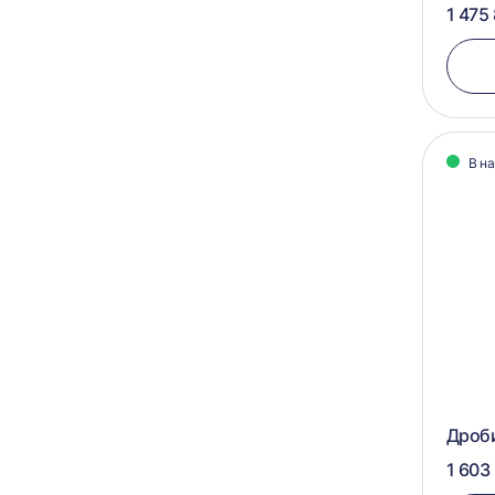
1 475
В н
Дроб
1 603