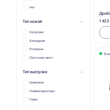
Нет
Дроб
1 423
Тип ножей
Косой рез
Каскадные
Роторные
В н
Ласточкин хвост
Тип выгрузки
Шнековая
Пневмотранспорт
Горка