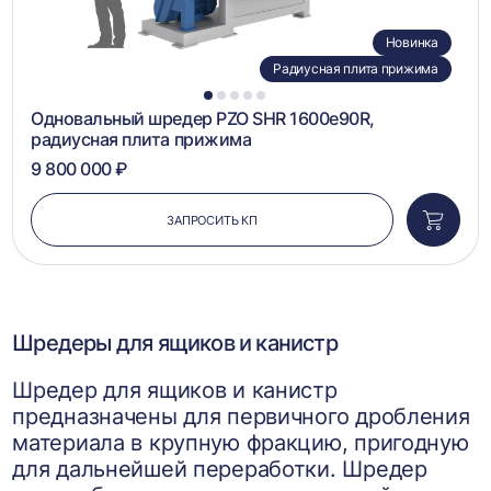
Новинка
Радиусная плита прижима
1
2
3
4
5
Одновальный шредер PZO SHR 1600e90R,
радиусная плита прижима
9 800 000 ₽
ЗАПРОСИТЬ КП
Добави
в
корзин
Шредеры для ящиков и канистр
Шредер для ящиков и канистр
предназначены для первичного дробления
материала в крупную фракцию, пригодную
для дальнейшей переработки. Шредер