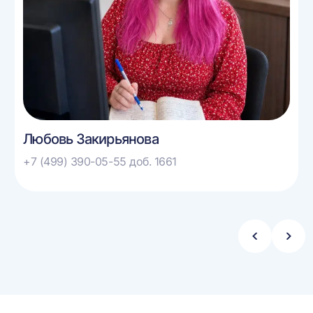
Любовь Закирьянова
+7 (499) 390-05-55 доб. 1661
Стрелка
Стре
влево
впра