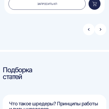
ЗАПРОСИТЬ КП
вить
Добавит
в
ину
корзину
Стрелка
Стре
влево
впра
Подборка
статей
Что такое шредеры? Принципы работы