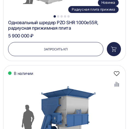
Новинка
Радиусная плита прижима
1
2
3
4
5
Одновальный шредер PZO SHR 1000e55R,
радиусная прижимная плита
5 900 000 ₽
ЗАПРОСИТЬ КП
Добави
в
корзин
В наличии
Добав
в
избра
Добав
в
сравн