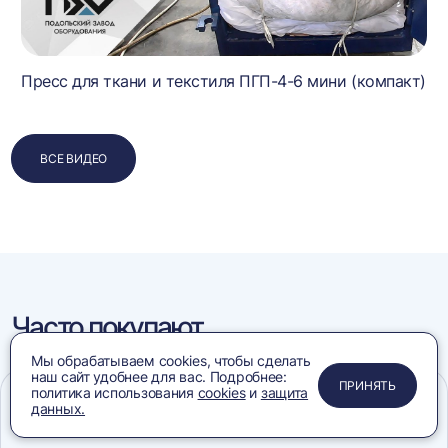
Пресс для ткани и текстиля ПГП-4-6 мини (компакт)
ВСЕ ВИДЕО
Часто покупают
Мы обрабатываем cookies, чтобы сделать
наш сайт удобнее для вас. Подробнее:
ПРИМЕНИТЬ
ЗАКРЫТЬ
ЗАКРЫТЬ
ЗАКРЫТЬ
ПРИНЯТЬ
политика использования
cookies
и
защита
данных.
В наличии
авить
Добави
Меню
Сравнение
Избранное
Корзина
Поиск
в