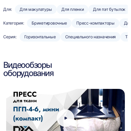
Для:
Для макулатуры
Для пленки
Для пэт бутылок
Категория:
Брикетировочные
Пресс-компакторы
Для
Серия:
Горизонтальные
Специального назначения
То
Видеообзоры
оборудования