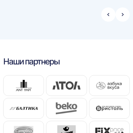
Стрелка
Стре
влево
впра
Наши партнеры