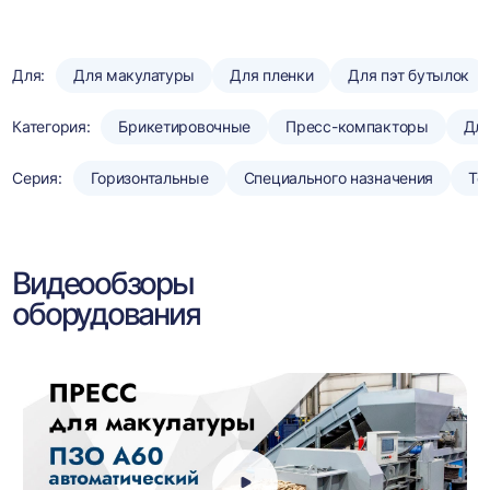
Для:
Для макулатуры
Для пленки
Для пэт бутылок
Категория:
Брикетировочные
Пресс-компакторы
Для
Серия:
Горизонтальные
Специального назначения
То
Видеообзоры
оборудования