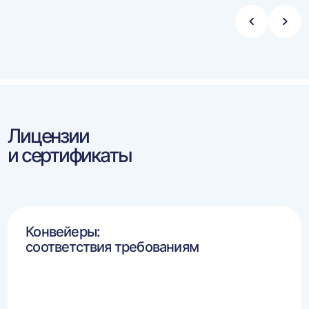
Стрелка
Стре
влево
впра
Лицензии
и сертификаты
Конвейеры:
соответствия требованиям