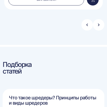
вить
Добавит
в
ину
корзину
Стрелка
Стре
влево
впра
Подборка
статей
Что такое шредеры? Принципы работы
и виды шредеров