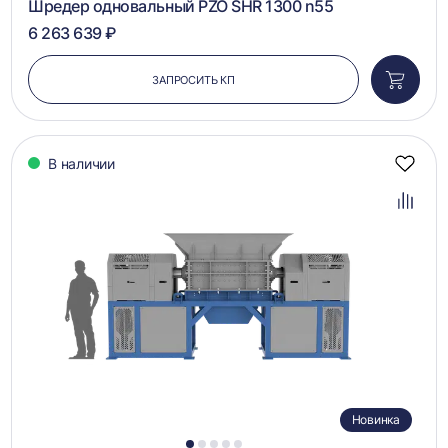
Шредер одновальный PZO SHR 1300 n55
6 263 639 ₽
ЗАПРОСИТЬ КП
Добави
в
корзин
В наличии
Добав
в
избра
Добав
в
сравн
Новинка