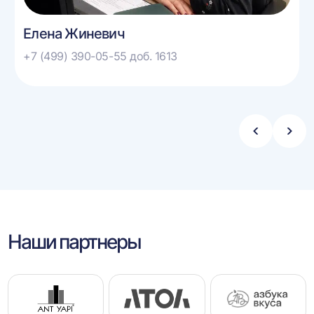
Елена Жиневич
+7 (499) 390-05-55 доб. 1613
Стрелка
Стре
влево
впра
Наши партнеры