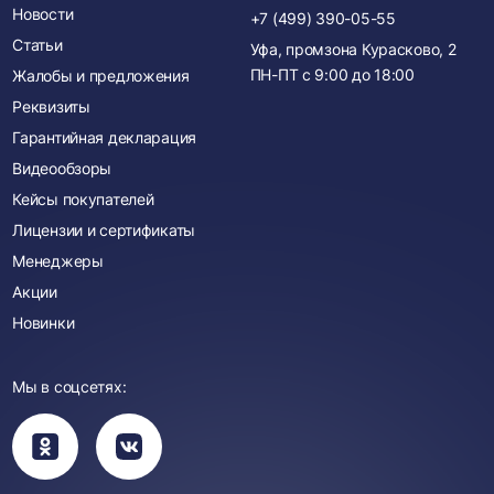
Новости
+7 (499) 390-05-55
Статьи
Уфа, промзона Курасково, 2
ПН-ПТ с
9:00
до
18:00
Жалобы и предложения
Реквизиты
Гарантийная декларация
Видеообзоры
Кейсы покупателей
Лицензии и сертификаты
Менеджеры
Акции
Новинки
Мы в соцсетях:
Вы
Вы
перейдете
перейдете
в
в
группу
группу
Одноклассники
ВКонтакте