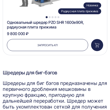
Новинка
Радиусная плита прижима
1
2
3
4
5
Одновальный шредер PZO SHR 1600e90R,
радиусная плита прижима
9 800 000 ₽
ЗАПРОСИТЬ КП
Добави
в
корзин
Шредеры для биг-бэгов
Шредеры для биг бэгов предназначены для
первичного дробления мешковины в
крупную фракцию, пригодную для
дальнейшей переработки. Шредер может
быть укомплектован сеткой для получения