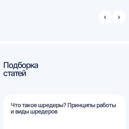
Стрелка
Стре
влево
впра
Подборка
статей
Что такое шредеры? Принципы работы
и виды шредеров