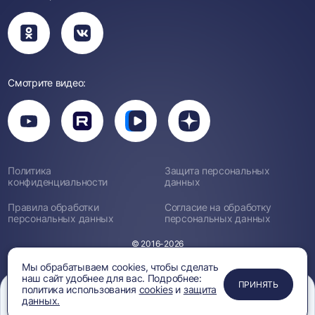
Вы
Вы
перейдете
перейдете
в
в
группу
группу
Одноклассники
ВКонтакте
Смотрите видео:
Вы
перейдете
Вы
Вы
Вы
на
перейдете
перейдете
перейдете
канал
на
на
на
YouTube
канал
канал
канал
Rutube
Вк
Дзен
Политика
Защита персональных
Видео
конфиденциальности
данных
Правила обработки
Согласие на обработку
персональных данных
персональных данных
© 2016-2026
Мы обрабатываем cookies, чтобы сделать
наш сайт удобнее для вас. Подробнее:
ПРИМЕНИТЬ
ЗАКРЫТЬ
ЗАКРЫТЬ
ЗАКРЫТЬ
ПРИНЯТЬ
политика использования
cookies
и
защита
данных.
Меню
Сравнение
Избранное
Корзина
Поиск