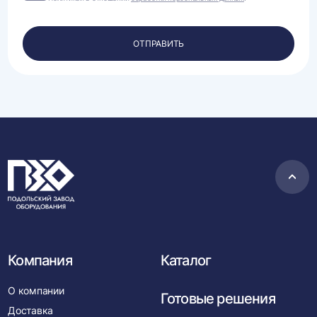
на
обработку
своих
персональных
ОТПРАВИТЬ
данных.
Пере
в
нача
Компания
Каталог
О компании
Готовые решения
Доставка