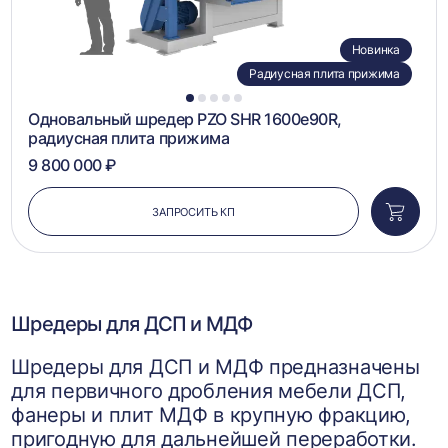
Новинка
Радиусная плита прижима
1
2
3
4
5
Одновальный шредер PZO SHR 1600e90R,
радиусная плита прижима
9 800 000 ₽
ЗАПРОСИТЬ КП
Добави
в
корзин
Шредеры для ДСП и МДФ
Шредеры для ДСП и МДФ предназначены
для первичного дробления мебели ДСП,
фанеры и плит МДФ в крупную фракцию,
пригодную для дальнейшей переработки.